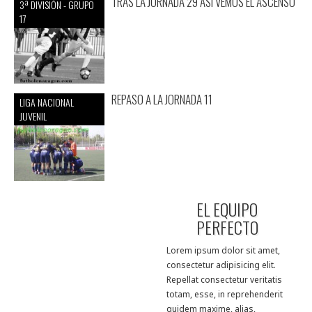
TRAS LA JORNADA 29 ASI VEMOS EL ASCENSO
3ª DIVISIÓN - GRUPO
17
REPASO A LA JORNADA 11
LIGA NACIONAL
JUVENIL
EL EQUIPO
PERFECTO
Lorem ipsum dolor sit amet,
consectetur adipisicing elit.
Repellat consectetur veritatis
totam, esse, in reprehenderit
quidem maxime, alias,