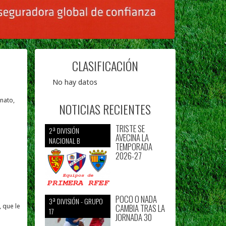
CLASIFICACIÓN
No hay datos
onato,
NOTICIAS RECIENTES
TRISTE SE
2ª DIVISIÓN
AVECINA LA
NACIONAL B
TEMPORADA
2026-27
POCO O NADA
3ª DIVISIÓN - GRUPO
CAMBIA TRAS LA
 que le
17
JORNADA 30