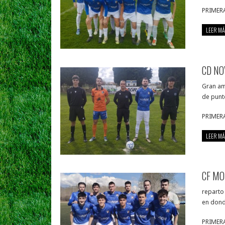
PRIMER
LEER MÁ
CD NO
Gran am
de punt
PRIMER
LEER MÁ
CF MO
reparto 
en dond
PRIMER