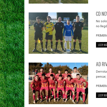
CD NO
No solo 
no lleg
PRIMER
LEER MÁ
AD RI
Derrota
pensar,
PRIMER
LEER MÁ