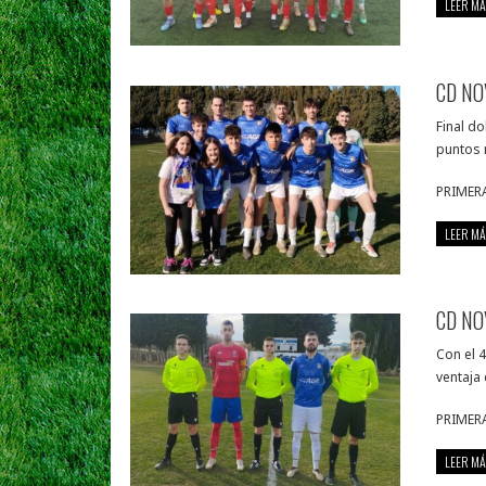
LEER MÁ
CD NOV
Final d
puntos 
PRIMER
LEER MÁ
CD NO
Con el 4
ventaja
PRIMER
LEER MÁ