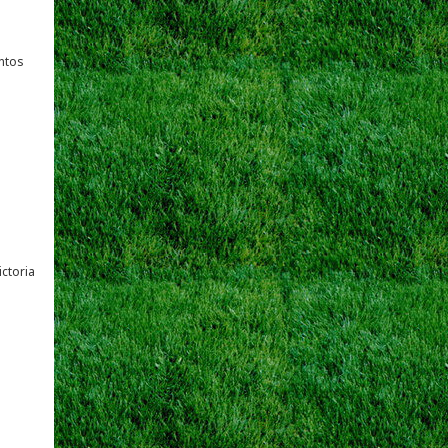
untos
ictoria