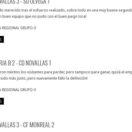
VALLAS 3 - SD ÓLVEGA 1
do merecido tras el esfuerzo realizado, sobre todo en una muy buena segund
un buen equipo que no pudo con el buen juego local
A REGIONAL GRUPO-3
S
RJA B 2 - CD NOVALLAS 1
eron méritos los visitantes para perder, pero tampoco para ganar, quizá el em
sido más justo, pero nuevamente fallo la definiciónl
A REGIONAL GRUPO-3
S
VALLAS 3 - CF MONREAL 2