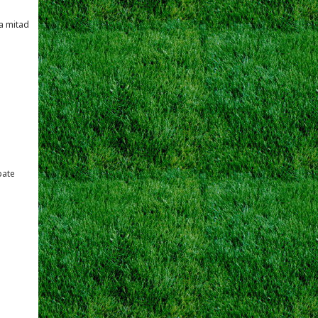
a mitad
pate