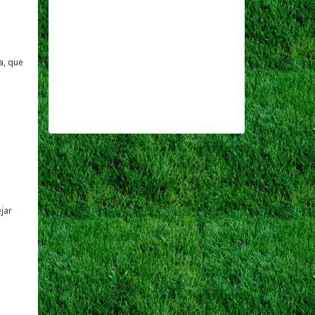
a, que
jar