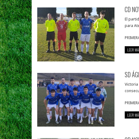
CD NO
El parti
para At
PRIMERA
LEER MÁ
SD ÁG
Victoria
consecu
PRIMERA
LEER MÁ