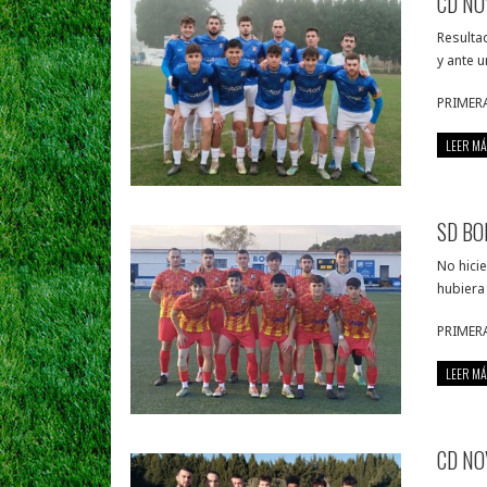
CD NO
Resulta
y ante 
PRIMER
LEER MÁ
SD BO
No hici
hubiera 
PRIMER
LEER MÁ
CD NO