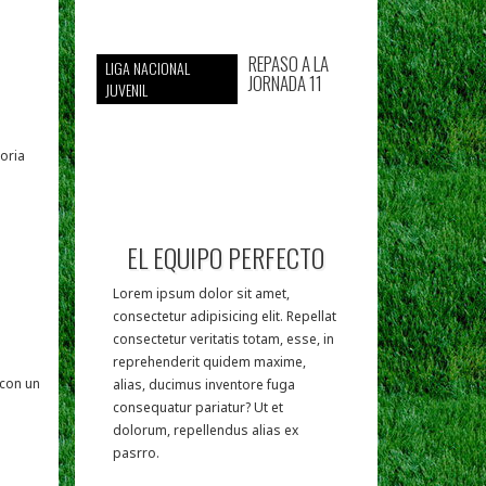
REPASO A LA
LIGA NACIONAL
JORNADA 11
JUVENIL
oria
EL EQUIPO PERFECTO
Lorem ipsum dolor sit amet,
consectetur adipisicing elit. Repellat
consectetur veritatis totam, esse, in
reprehenderit quidem maxime,
 con un
alias, ducimus inventore fuga
consequatur pariatur? Ut et
dolorum, repellendus alias ex
pasrro.