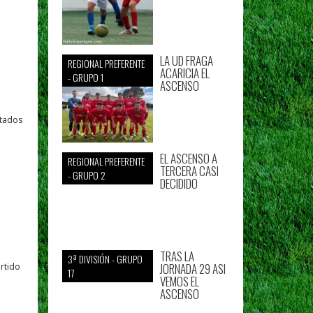
LA UD FRAGA
REGIONAL PREFERENTE
ACARICIA EL
- GRUPO 1
ASCENSO
itados
EL ASCENSO A
REGIONAL PREFERENTE
TERCERA CASI
- GRUPO 2
DECIDIDO
TRAS LA
3ª DIVISIÓN - GRUPO
JORNADA 29 ASI
artido
17
VEMOS EL
ASCENSO