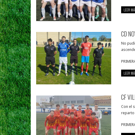
LEER MÁ
CD NO
No pudi
ascende
PRIMER
LEER MÁ
CF VI
Con el s
reparto 
PRIMER