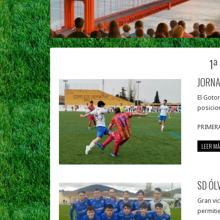
1ª
JORNA
El Gotor
posicio
PRIMER
LEER MÁ
SD ÓL
Gran vic
permiti