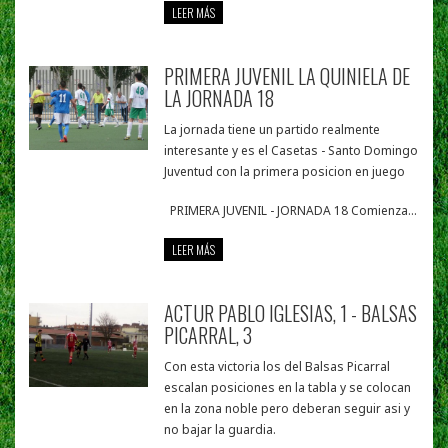
LEER MÁS
PRIMERA JUVENIL LA QUINIELA DE
LA JORNADA 18
La jornada tiene un partido realmente
interesante y es el Casetas - Santo Domingo
Juventud con la primera posicion en juego
PRIMERA JUVENIL - JORNADA 18 Comienza...
LEER MÁS
ACTUR PABLO IGLESIAS, 1 - BALSAS
PICARRAL, 3
Con esta victoria los del Balsas Picarral
escalan posiciones en la tabla y se colocan
en la zona noble pero deberan seguir asi y
no bajar la guardia.