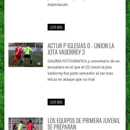
espectaculo
LEER MÁS
ACTUR P IGLESIAS 0 - UNION LA
JOTA VADORREY 3
GALERIA FOTOGRAFICA y comentario de un
encuentro en el que el CD Union la Jota
Vadorrey fue justo vencedor al ser mas
eficaz en ataque que su rival
LEER MÁS
LOS EQUIPOS DE PRIMERA JUVENIL
SE PREPARAN