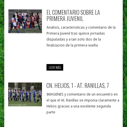
EL COMENTARIO SOBRE LA
PRIMERA JUVENIL
Analisis, caracteristicas y comentario de la
Primera Juvenil tras quince jornadas
disputadas y a tan solo dos de la
finalizacion de la primera vuelta
LEER MÁS
CN. HELIOS, 1 - AT. RANILLAS, 7
IMAGENES y comentario de un encuentro en
el que el At. Ranillas se imponia claramente a
Helios gracias a una excelente segunda
parte