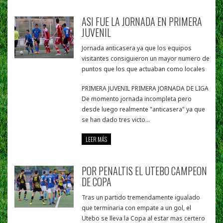
ASI FUE LA JORNADA EN PRIMERA
JUVENIL
Jornada anticasera ya que los equipos
visitantes consiguieron un mayor numero de
puntos que los que actuaban como locales
PRIMERA JUVENIL PRIMERA JORNADA DE LIGA
De momento jornada incompleta pero
desde luego realmente "anticasera" ya que
se han dado tres victo...
LEER MÁS
POR PENALTIS EL UTEBO CAMPEON
DE COPA
Tras un partido tremendamente igualado
que terminaria con empate a un gol, el
Utebo se lleva la Copa al estar mas certero