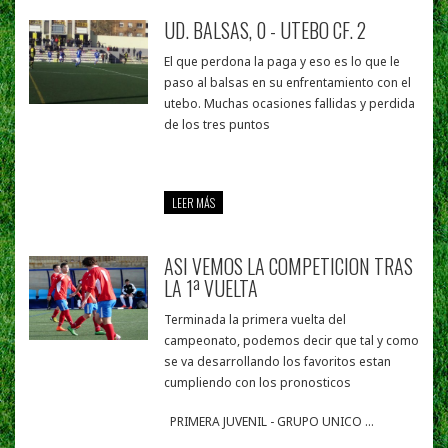
UD. BALSAS, 0 - UTEBO CF. 2
El que perdona la paga y eso es lo que le
paso al balsas en su enfrentamiento con el
utebo. Muchas ocasiones fallidas y perdida
de los tres puntos
LEER MÁS
ASI VEMOS LA COMPETICION TRAS
LA 1ª VUELTA
Terminada la primera vuelta del
campeonato, podemos decir que tal y como
se va desarrollando los favoritos estan
cumpliendo con los pronosticos
PRIMERA JUVENIL - GRUPO UNICO ...