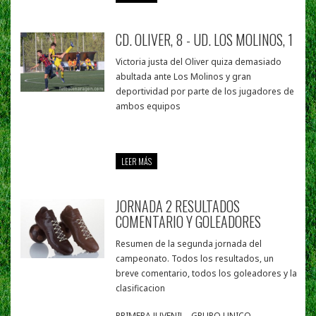
CD. OLIVER, 8 - UD. LOS MOLINOS, 1
Victoria justa del Oliver quiza demasiado
abultada ante Los Molinos y gran
deportividad por parte de los jugadores de
ambos equipos
LEER MÁS
JORNADA 2 RESULTADOS
COMENTARIO Y GOLEADORES
Resumen de la segunda jornada del
campeonato. Todos los resultados, un
breve comentario, todos los goleadores y la
clasificacion
PRIMERA JUVENIL - GRUPO UNICO