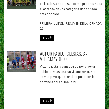
en la cabeza sobre sus perseguidores hacia
el ascenso en una categoria donde nada
esta decidido
PRIMERA JUVENIL - RESUMEN DE LA JORNADA
26
LEER MÁS
ACTUR PABLO IGLESIAS, 3 -
VILLAMAYOR, 0
Victoria justa la conseguida por el Actur
Pablo Iglesias ante un Villamayor que lo
intento pero que al final no pudo con la
solvencia del equipo local
LEER MÁS