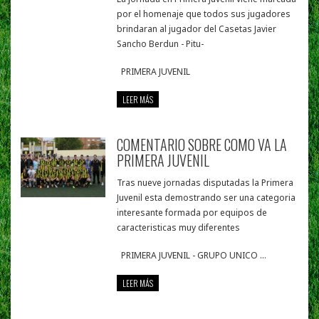
por el homenaje que todos sus jugadores
brindaran al jugador del Casetas Javier
Sancho Berdun - Pitu-
PRIMERA JUVENIL
LEER MÁS
COMENTARIO SOBRE COMO VA LA
PRIMERA JUVENIL
Tras nueve jornadas disputadas la Primera
Juvenil esta demostrando ser una categoria
interesante formada por equipos de
caracteristicas muy diferentes
PRIMERA JUVENIL - GRUPO UNICO ...
LEER MÁS