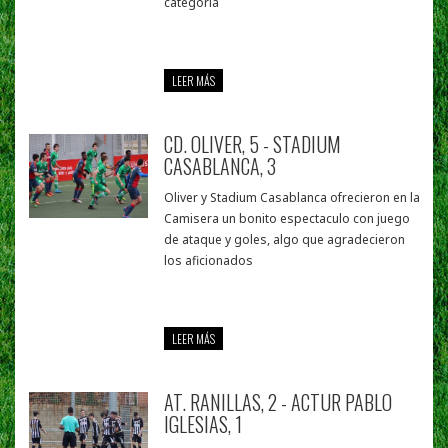
categoria
LEER MÁS
CD. OLIVER, 5 - STADIUM
CASABLANCA, 3
Oliver y Stadium Casablanca ofrecieron en la
Camisera un bonito espectaculo con juego
de ataque y goles, algo que agradecieron
los aficionados
LEER MÁS
AT. RANILLAS, 2 - ACTUR PABLO
IGLESIAS, 1