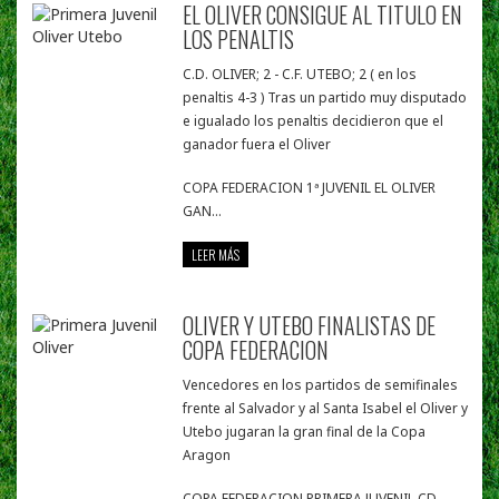
EL OLIVER CONSIGUE AL TITULO EN
LOS PENALTIS
C.D. OLIVER; 2 - C.F. UTEBO; 2 ( en los
penaltis 4-3 ) Tras un partido muy disputado
e igualado los penaltis decidieron que el
ganador fuera el Oliver
COPA FEDERACION 1ª JUVENIL EL OLIVER
GAN...
LEER MÁS
OLIVER Y UTEBO FINALISTAS DE
COPA FEDERACION
Vencedores en los partidos de semifinales
frente al Salvador y al Santa Isabel el Oliver y
Utebo jugaran la gran final de la Copa
Aragon
COPA FEDERACION PRIMERA JUVENIL CD.