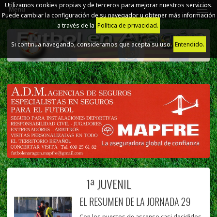
Utilizamos cookies propias y de terceros para mejorar nuestros servicios.
Menú
Puede cambiar la configuración de su navegador u obtener más información
a través de la
Política de privacidad.
Si continua navegando, consideramos que acepta su uso.
Entendido.
1ª JUVENIL
EL RESUMEN DE LA JORNADA 29
Con los puestos de ascenso casi decididos