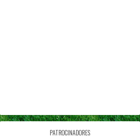
PATROCINADORES