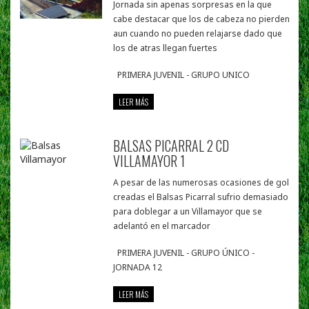
Jornada sin apenas sorpresas en la que
cabe destacar que los de cabeza no pierden
aun cuando no pueden relajarse dado que
los de atras llegan fuertes
PRIMERA JUVENIL - GRUPO UNICO
LEER MÁS
BALSAS PICARRAL 2 CD
VILLAMAYOR 1
A pesar de las numerosas ocasiones de gol
creadas el Balsas Picarral sufrio demasiado
para doblegar a un Villamayor que se
adelantó en el marcador
PRIMERA JUVENIL - GRUPO ÚNICO -
JORNADA 12
LEER MÁS