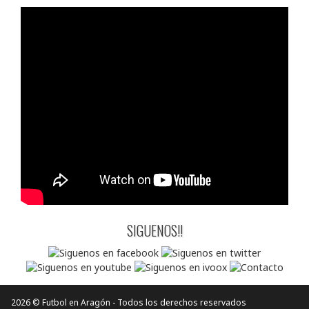
SIGUENOS!!
2026 © Futbol en Aragón - Todos los derechos reservados