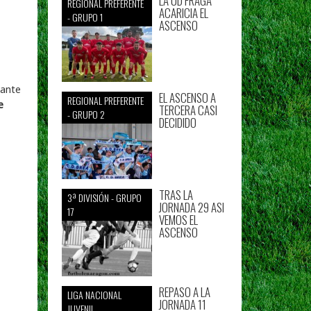
LA UD FRAGA
REGIONAL PREFERENTE
ACARICIA EL
- GRUPO 1
ASCENSO
tante
EL ASCENSO A
REGIONAL PREFERENTE
TERCERA CASI
- GRUPO 2
DECIDIDO
TRAS LA
3ª DIVISIÓN - GRUPO
JORNADA 29 ASI
17
VEMOS EL
ASCENSO
REPASO A LA
LIGA NACIONAL
JORNADA 11
JUVENIL