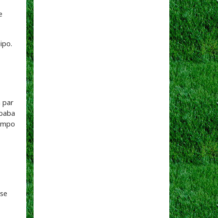
ipo.
n par
ababa
campo
 se