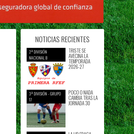
NOTICIAS RECIENTES
TRISTE SE
2ª DIVISIÓN
AVECINA LA
NACIONAL B
TEMPORADA
2026-27
POCO O NADA
3ª DIVISIÓN - GRUPO
CAMBIA TRAS LA
17
JORNADA 30