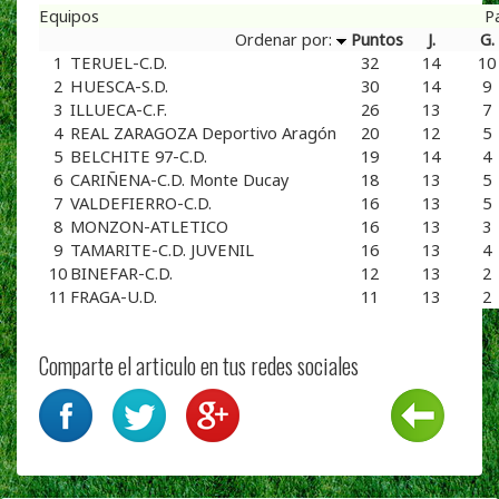
Equipos
P
Ordenar por:
Puntos
J.
G.
1
TERUEL-C.D.
32
14
10
2
HUESCA-S.D.
30
14
9
3
ILLUECA-C.F.
26
13
7
4
REAL ZARAGOZA Deportivo Aragón
20
12
5
5
BELCHITE 97-C.D.
19
14
4
6
CARIÑENA-C.D. Monte Ducay
18
13
5
7
VALDEFIERRO-C.D.
16
13
5
8
MONZON-ATLETICO
16
13
3
9
TAMARITE-C.D. JUVENIL
16
13
4
10
BINEFAR-C.D.
12
13
2
11
FRAGA-U.D.
11
13
2
Comparte el articulo en tus redes sociales