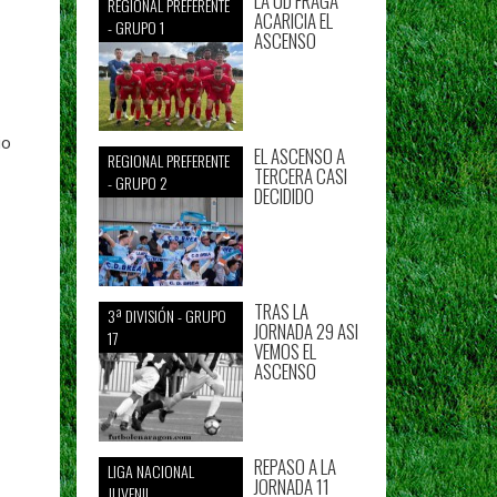
LA UD FRAGA
REGIONAL PREFERENTE
ACARICIA EL
- GRUPO 1
ASCENSO
io
EL ASCENSO A
REGIONAL PREFERENTE
TERCERA CASI
- GRUPO 2
DECIDIDO
TRAS LA
3ª DIVISIÓN - GRUPO
JORNADA 29 ASI
17
VEMOS EL
ASCENSO
REPASO A LA
LIGA NACIONAL
JORNADA 11
JUVENIL