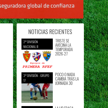
NOTICIAS RECIENTES
TRISTE SE
2ª DIVISIÓN
AVECINA LA
NACIONAL B
TEMPORADA
2026-27
POCO O NADA
3ª DIVISIÓN - GRUPO
CAMBIA TRAS LA
17
JORNADA 30