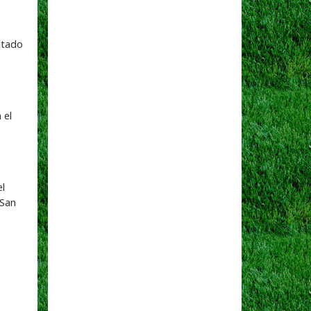
ltado
 el
el
 San