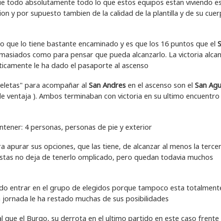
ue todo absolutamente todo lo que estos equipos estan viviendo e
cion y por supuesto tambien de la calidad de la plantilla y de su cue
po que lo tiene bastante encaminado y es que los 16 puntos que el
emasiados como para pensar que pueda alcanzarlo. La victoria alca
ticamente le ha dado el pasaporte al ascenso
peletas" para acompañar al
San Andres
en el ascenso son el
San Agu
e ventaja ). Ambos terminaban con victoria en su ultimo encuentro 
 apurar sus opciones, que las tiene, de alcanzar al menos la terce
listas no deja de tenerlo omplicado, pero quedan todavia muchos
do entrar en el grupo de elegidos porque tampoco esta totalment
a jornada le ha restado muchas de sus posibilidades
l que el Burgo, su derrota en el ultimo partido en este caso frente 