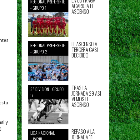
LA UD FRAGA
REGIONAL PREFERENTE
ACARICIA EL
- GRUPO 1
ASCENSO
ntes
EL ASCENSO A
REGIONAL PREFERENTE
TERCERA CASI
- GRUPO 2
DECIDIDO
TRAS LA
3ª DIVISIÓN - GRUPO
JORNADA 29 ASI
17
VEMOS EL
esta
ASCENSO
al y
B
REPASO A LA
LIGA NACIONAL
JORNADA 11
JUVENIL