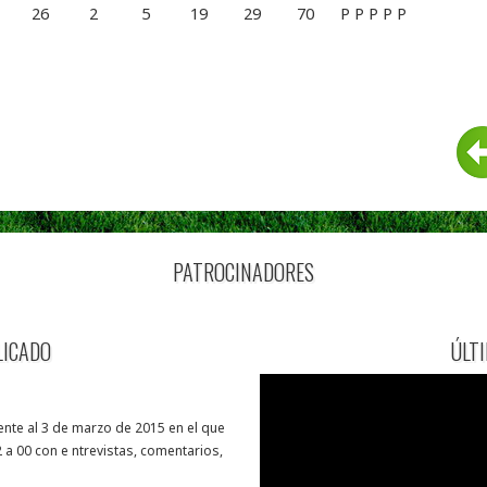
26
2
5
19
29
70
P
P
P
P
P
PATROCINADORES
LICADO
ÚLT
nte al 3 de marzo de 2015 en el que
 a 00 con e ntrevistas, comentarios,