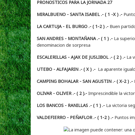
PRONOSTICOS PARA LA JORNADA 27
MIRALBUENO - SANTA ISABEL .- ( 1 -X ) .-
Puntos
LA CARTUJA - EL BURGO .- ( 1-2 ) .-
Buen partido 
SAN ANDRES - MONTAÑANA .- ( 1 ) .-
La superior
denominacion de sorpresa
ESCALERILLAS - AJAX DE JUSLIBOL .- ( 2 ) .-
La v
UTEBO - ALFAJARIN .- ( X ) .-
La aparente igual
CAMPING BOHALAR - SAN AGUSTIN .- ( X-2 ) .-
L
OLIVAR - OLIVER .- ( 2 ).-
Imprescindible la victo
LOS BANCOS - RANILLAS .- ( 1 ) .-
La victoria seg
VALDEFIERRO - PEÑAFLOR .- ( 1-2 ) .-
Puntos imp