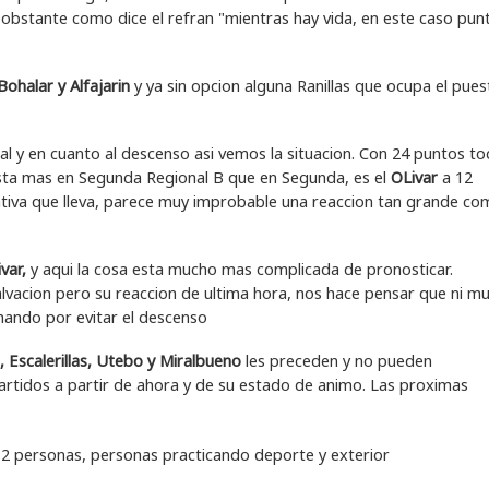
 obstante como dice el refran "mientras hay vida, en este caso pun
ohalar y Alfajarin
y ya sin opcion alguna Ranillas que ocupa el pues
l y en cuanto al descenso asi vemos la situacion. Con 24 puntos to
sta mas en Segunda Regional B que en Segunda, es el
OLivar
a 12
gativa que lleva, parece muy improbable una reaccion tan grande c
ivar,
y aqui la cosa esta mucho mas complicada de pronosticar.
alvacion pero su reaccion de ultima hora, nos hace pensar que ni m
chando por evitar el descenso
, Escalerillas, Utebo y Miralbueno
les preceden y no pueden
rtidos a partir de ahora y de su estado de animo. Las proximas