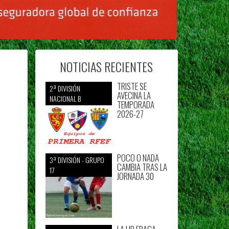
NOTICIAS RECIENTES
TRISTE SE
2ª DIVISIÓN
AVECINA LA
NACIONAL B
TEMPORADA
2026-27
POCO O NADA
3ª DIVISIÓN - GRUPO
CAMBIA TRAS LA
17
JORNADA 30