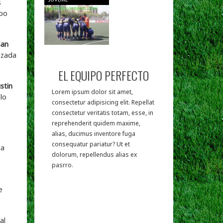
s
rpo
San
nzada
EL EQUIPO PERFECTO
stin
Lorem ipsum dolor sit amet,
lo
consectetur adipisicing elit. Repellat
consectetur veritatis totam, esse, in
reprehenderit quidem maxime,
alias, ducimus inventore fuga
consequatur pariatur? Ut et
ra
dolorum, repellendus alias ex
pasrro.
e
al