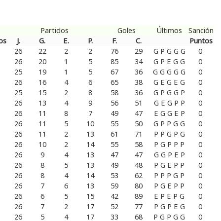
Partidos
Goles
Últimos
Sanción
os
J.
G.
E.
P.
F.
C.
Puntos
26
22
2
2
76
29
G
P
G
G
G
0
26
20
1
5
85
34
G
P
E
G
G
0
25
19
1
5
67
36
G
G
G
G
G
0
26
16
4
6
65
38
G
E
G
E
G
0
25
15
2
8
58
36
G
P
G
G
P
0
26
13
4
9
56
51
G
E
G
P
P
0
26
11
8
7
49
47
E
G
G
E
P
0
26
11
5
10
55
50
G
P
P
G
G
0
26
11
2
13
61
71
P
P
G
P
G
0
26
10
2
14
55
58
P
G
P
P
P
0
26
9
4
13
47
47
G
G
P
E
P
0
26
8
5
13
49
48
P
G
E
P
P
0
26
8
4
14
53
62
P
P
P
G
P
0
26
7
6
13
59
80
P
G
E
P
P
0
26
6
5
15
42
89
E
P
E
P
G
0
26
7
2
17
52
77
P
G
P
E
G
0
26
5
4
17
33
68
P
G
P
G
G
0