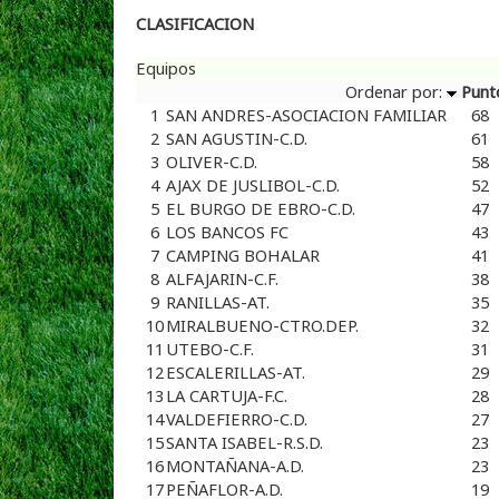
CLASIFICACION
Equipos
Ordenar por:
Punt
1
SAN ANDRES-ASOCIACION FAMILIAR
68
2
SAN AGUSTIN-C.D.
61
3
OLIVER-C.D.
58
4
AJAX DE JUSLIBOL-C.D.
52
5
EL BURGO DE EBRO-C.D.
47
6
LOS BANCOS FC
43
7
CAMPING BOHALAR
41
8
ALFAJARIN-C.F.
38
9
RANILLAS-AT.
35
10
MIRALBUENO-CTRO.DEP.
32
11
UTEBO-C.F.
31
12
ESCALERILLAS-AT.
29
13
LA CARTUJA-F.C.
28
14
VALDEFIERRO-C.D.
27
15
SANTA ISABEL-R.S.D.
23
16
MONTAÑANA-A.D.
23
17
PEÑAFLOR-A.D.
19