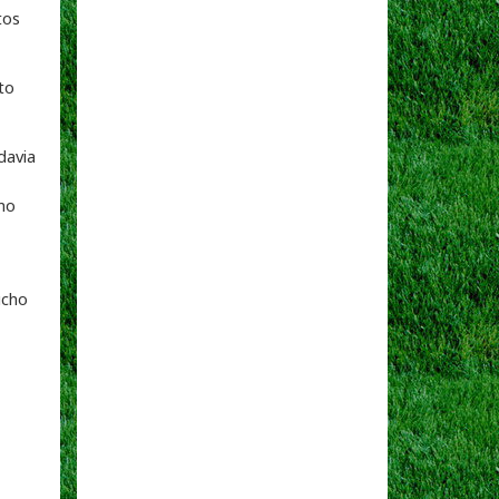
tos
to
davia
omo
ucho