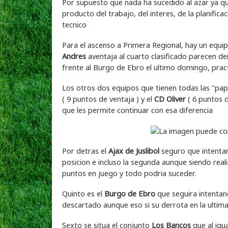
Por supuesto que nada ha sucedido al azar ya q
producto del trabajo, del interes, de la planifica
tecnico
Para el ascenso a Primera Regional, hay un equi
Andres
aventaja al cuarto clasificado parecen d
frente al Burgo de Ebro el ultimo domingo, prac
Los otros dos equipos que tienen todas las "pa
( 9 puntos de ventaja ) y el
CD Oliver
( 6 puntos d
que les permite continuar con esa diferencia
Por detras el
Ajax de Juslibol
seguro que intentara
posicion e incluso la segunda aunque siendo rea
puntos en juego y todo podria suceder.
Quinto es el
Burgo de Ebro
que seguira intentan
descartado aunque eso si su derrota en la ultim
Sexto se situa el conjunto
Los Bancos
que al igua