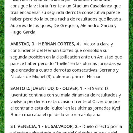
consigue la victoria frente a un Stadium Casablanca que
tras encadenar su segunda derrota consecutiva parece
haber perdido la buena racha de resultados que llevaba.
Autores de los goles, De Gregorio, Alejandro Garcia y
Hugo Garcia
AMISTAD, 0 - HERNAN CORTES, 4 .-
Victoria clara y
contundente del Hernan Cortes que consolida su
segunda posicion en la clasificacion ante un Amistad que
parece haber perdido "fuelle" en las ultimas jornadas ya
que encadena cuatro derrotas consecutivas. Serrano y
Nicolas de Miguel (3) golearon para el Hernan
SANTO D. JUVENTUD, 0 - OLIVER, 1 .-
El Santo D.
Juventud continua con su mala dinamica de resultados y
vuelve a perder en esta ocasion frente al Oliver que por
el contrario esta de "dulce" en las ultimas jornadas Kyei
Bonsu marcaba el gol de la victoria azulgrana
ST. VENECIA, 1 - EL SALVADOR, 2 .-
Duelo directo por la
salvacion solventado a favor del Salvador que sale del