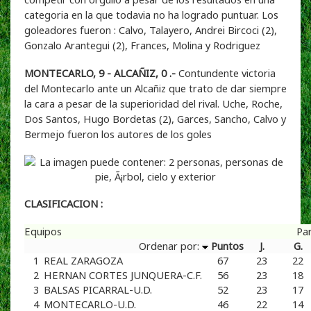
categoria en la que todavia no ha logrado puntuar. Los
goleadores fueron : Calvo, Talayero, Andrei Bircoci (2),
Gonzalo Arantegui (2), Frances, Molina y Rodriguez
MONTECARLO, 9 - ALCAÑIZ, 0 .-
Contundente victoria
del Montecarlo ante un Alcañiz que trato de dar siempre
la cara a pesar de la superioridad del rival. Uche, Roche,
Dos Santos, Hugo Bordetas (2), Garces, Sancho, Calvo y
Bermejo fueron los autores de los goles
CLASIFICACION :
Equipos
Pa
Ordenar por:
Puntos
J.
G.
1
REAL ZARAGOZA
67
23
22
2
HERNAN CORTES JUNQUERA-C.F.
56
23
18
3
BALSAS PICARRAL-U.D.
52
23
17
4
MONTECARLO-U.D.
46
22
14