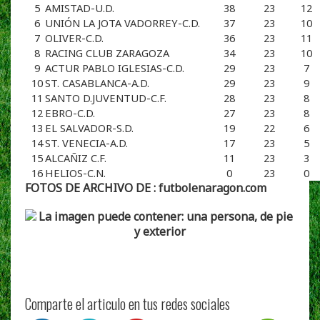
5
AMISTAD-U.D.
38
23
12
6
UNIÓN LA JOTA VADORREY-C.D.
37
23
10
7
OLIVER-C.D.
36
23
11
8
RACING CLUB ZARAGOZA
34
23
10
9
ACTUR PABLO IGLESIAS-C.D.
29
23
7
10
ST. CASABLANCA-A.D.
29
23
9
11
SANTO D.JUVENTUD-C.F.
28
23
8
12
EBRO-C.D.
27
23
8
13
EL SALVADOR-S.D.
19
22
6
14
ST. VENECIA-A.D.
17
23
5
15
ALCAÑIZ C.F.
11
23
3
16
HELIOS-C.N.
0
23
0
FOTOS DE ARCHIVO DE : futbolenaragon.com
Comparte el articulo en tus redes sociales