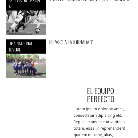
3ª DIVISIÓN - GRUPO
17
REPASO A LA JORNADA 11
LIGA NACIONAL
JUVENIL
EL EQUIPO
PERFECTO
Lorem ipsum dolor sit amet,
consectetur adipisicing elit.
Repellat consectetur veritatis
totam, esse, in reprehenderit
quidem maxime, alias,