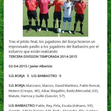
Tras el pitido final, los jugadores del Borja hicieron un
improvisado pasillo a los jugadores del Barbastro por el
esfuerzo que están realizando
TERCERA DIVISION TEMPORADA 2014-2015
02-04-2015 / Javier Albericio
S.D. BORJA 5 U.D. BARBASTRO 0
S.D. BORJA:
Manzano, Marcos, David Martínez, Pablo Roncal,
Motero (Crespo, 46’), Aibar, Magallón, Badú (Mercadal, 63’),
Matute, Hamza y Guille (Gascón, 57’)
U.D. BARBASTRO:
Pablo, Rey, Pirla, Escala (Adriano, 59’),
Garrido, Adrián (Sergio, 63’), Redu, Alejandro, Piki, Aarón y