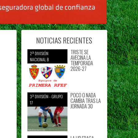
NOTICIAS RECIENTES
TRISTE SE
2ª DIVISIÓN
AVECINA LA
NACIONAL B
TEMPORADA
2026-27
POCO O NADA
3ª DIVISIÓN - GRUPO
CAMBIA TRAS LA
17
JORNADA 30