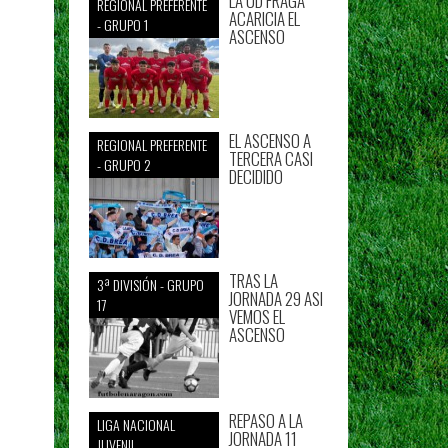
LA UD FRAGA
REGIONAL PREFERENTE
ACARICIA EL
- GRUPO 1
ASCENSO
EL ASCENSO A
REGIONAL PREFERENTE
TERCERA CASI
- GRUPO 2
DECIDIDO
TRAS LA
3ª DIVISIÓN - GRUPO
JORNADA 29 ASI
17
VEMOS EL
ASCENSO
REPASO A LA
LIGA NACIONAL
JORNADA 11
JUVENIL