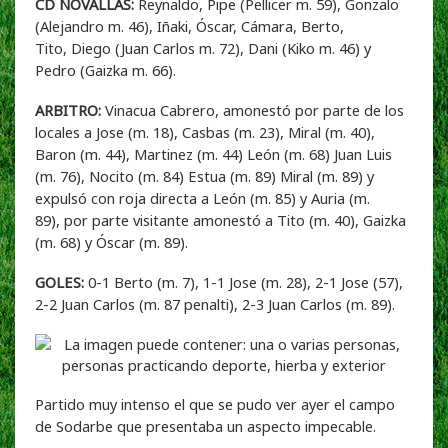
CD NOVALLAS:
Reynaldo, Pipe (Pellicer m. 59), Gonzalo
(Alejandro m. 46), Iñaki, Óscar, Cámara, Berto,
Tito, Diego (Juan Carlos m. 72), Dani (Kiko m. 46) y
Pedro (Gaizka m. 66).
ARBITRO:
Vinacua Cabrero, amonestó por parte de los
locales a Jose (m. 18), Casbas (m. 23), Miral (m. 40),
Baron (m. 44), Martinez (m. 44) León (m. 68) Juan Luis
(m. 76), Nocito (m. 84) Estua (m. 89) Miral (m. 89) y
expulsó con roja directa a León (m. 85) y Auria (m.
89), por parte visitante amonestó a Tito (m. 40), Gaizka
(m. 68) y Óscar (m. 89).
GOLES:
0-1 Berto (m. 7), 1-1 Jose (m. 28), 2-1 Jose (57),
2-2 Juan Carlos (m. 87 penalti), 2-3 Juan Carlos (m. 89).
Partido muy intenso el que se pudo ver ayer el campo
de Sodarbe que presentaba un aspecto impecable.