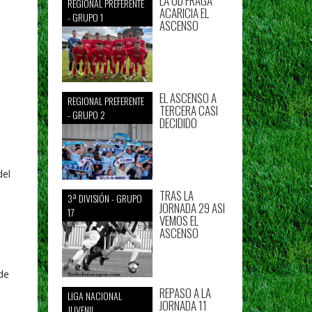
LA UD FRAGA
REGIONAL PREFERENTE
ACARICIA EL
- GRUPO 1
ASCENSO
EL ASCENSO A
REGIONAL PREFERENTE
TERCERA CASI
- GRUPO 2
DECIDIDO
del
TRAS LA
3ª DIVISIÓN - GRUPO
JORNADA 29 ASI
17
VEMOS EL
s
ASCENSO
de
REPASO A LA
LIGA NACIONAL
JORNADA 11
JUVENIL