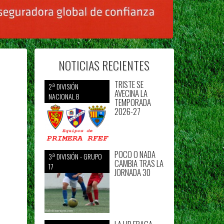
NOTICIAS RECIENTES
TRISTE SE
2ª DIVISIÓN
AVECINA LA
NACIONAL B
TEMPORADA
2026-27
POCO O NADA
3ª DIVISIÓN - GRUPO
CAMBIA TRAS LA
17
JORNADA 30