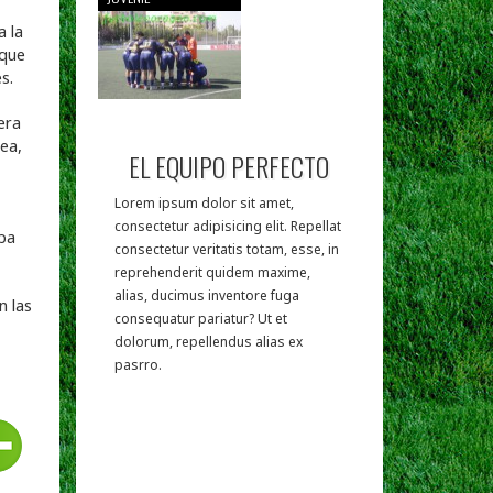
a la
 que
s.
era
ea,
EL EQUIPO PERFECTO
Lorem ipsum dolor sit amet,
consectetur adipisicing elit. Repellat
aba
consectetur veritatis totam, esse, in
reprehenderit quidem maxime,
alias, ducimus inventore fuga
n las
consequatur pariatur? Ut et
dolorum, repellendus alias ex
pasrro.