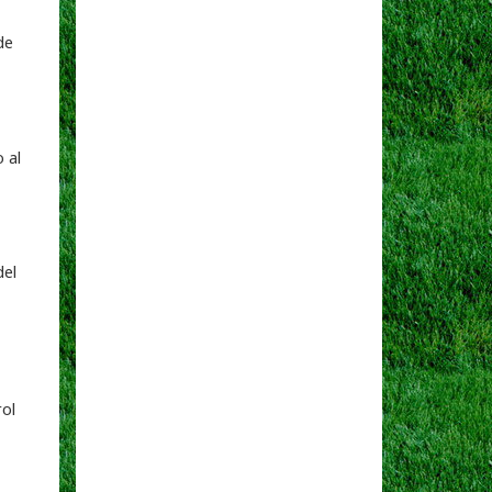
de
 al
del
rol