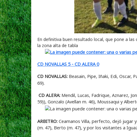
En definitiva buen resultado local, que pone a las 
la zona alta de tabla
CD NOVALLAS 5 - CD ALERA 0
CD NOVALLAS:
Beasain, Pipe, Iñaki, Edi, Oscar, 
69).
CD ALERA:
Mendil, Lucas, Fadrique, Aznarez, Jo
59)), Gonzalo (Avellan m. 46), Moussaqui y Albert
ARBITRO:
Ceamanos Villa, perfecto, dejó jugar y
(m. 47), Berto (m. 47), y por los visitantes a Iguaz