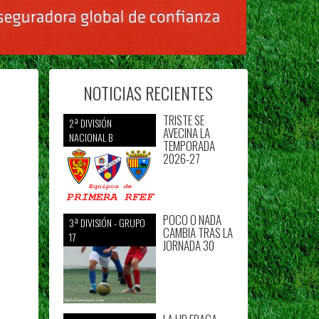
NOTICIAS RECIENTES
TRISTE SE
2ª DIVISIÓN
AVECINA LA
NACIONAL B
TEMPORADA
2026-27
POCO O NADA
3ª DIVISIÓN - GRUPO
CAMBIA TRAS LA
17
JORNADA 30