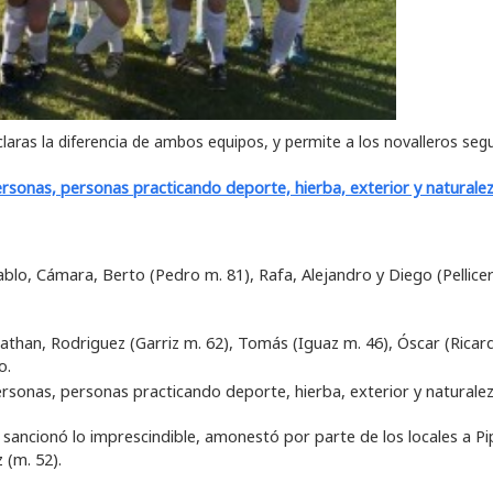
claras la diferencia de ambos equipos, y permite a los novalleros segu
Pablo, Cámara, Berto (Pedro m. 81), Rafa, Alejandro y Diego (Pellice
nathan, Rodriguez (Garriz m. 62), Tomás (Iguaz m. 46), Óscar (Ricar
o.
 sancionó lo imprescindible, amonestó por parte de los locales a Pi
 (m. 52).