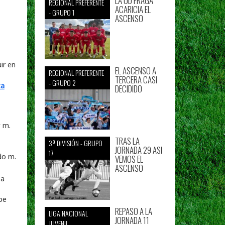
LA UD FRAGA
REGIONAL PREFERENTE
ACARICIA EL
- GRUPO 1
ASCENSO
ir en
EL ASCENSO A
REGIONAL PREFERENTE
TERCERA CASI
- GRUPO 2
DECIDIDO
r m.
TRAS LA
3ª DIVISIÓN - GRUPO
JORNADA 29 ASI
17
do m.
VEMOS EL
ASCENSO
pe
REPASO A LA
LIGA NACIONAL
JORNADA 11
JUVENIL