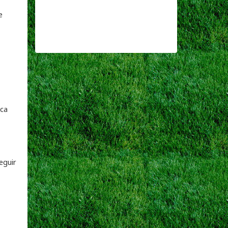
e
aca
eguir