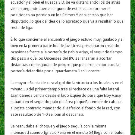
ecuador y si bien el Huesca S.D. se va distanciando los de atrás
vienen pegando fuerte, ninguno de estas cuatro primeras
posiciones ha perdido en los últimos 5 encuentros que han
disputado, lo que da idea de lo apretado que va a resultar lo que
resta de liga.
Él lo que concierne al encuentro el juego estuvo muy igualado y si
bien en la primera parte los de Javi Urrea presionaron creando
ocasiones frente a la portería de Pablo Arias, el segundo tiempo
dio paso a que los Oscenses del IPC se lanzaran a acortar
distancias con llegadas de peligro que pusieron en aprietos la
portería defendida por el guardameta Dani Lorente.
La mayor eficacia de cara al gol dio la victoria a los locales y en el
minuto 30 del primer tiempo tras el rechace de una falta lateral
Iban Caneda centra desde el lado izquierdo para que Eloy Aznar
situado en el segundo palo del área pequeña remate de cabeza
al poste contrario mandando el esférico al fondo de la red, con
este resultado de 1-0 se iban al descanso.
Se reanudaba el choque y el juego seguía con la misma
intensidad cuando Ignacio Periz en el minuto 54 llega con el balón