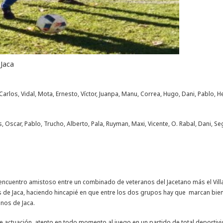
 Jaca
i, Carlos, Vidal, Mota, Ernesto, Víctor, Juanpa, Manu, Correa, Hugo, Dani, Pablo, H
, Oscar, Pablo, Trucho, Alberto, Pala, Ruyman, Maxi, Vicente, O. Rabal, Dani, Se
encuentro amistoso entre un combinado de veteranos del Jacetano más el Vill
s de Jaca, haciendo hincapié en que entre los dos grupos hay que marcan bien
anos de Jaca.
nte actuación, atento en todo momento al juego en un partido de total deportiv