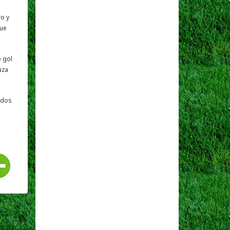
ro y
que
o gol
uza
odos