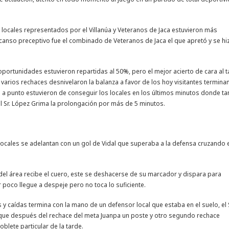
s locales representados por el Villanúa y Veteranos de Jaca estuvieron más
canso preceptivo fue el combinado de Veteranos de Jaca el que apretó y se hi
oportunidades estuvieron repartidas al 50%, pero el mejor acierto de cara al 
varios rechaces desnivelaron la balanza a favor de los hoy visitantes termina
a punto estuvieron de conseguir los locales en los últimos minutos donde ta
 Sr. López Grima la prolongación por más de 5 minutos.
 locales se adelantan con un gol de Vidal que superaba a la defensa cruzando 
del área recibe el cuero, este se deshacerse de su marcador y dispara para
 poco llegue a despeje pero no toca lo suficiente.
 y caídas termina con la mano de un defensor local que estaba en el suelo, el S
 que después del rechace del meta Juanpa un poste y otro segundo rechace
blete particular de la tarde.