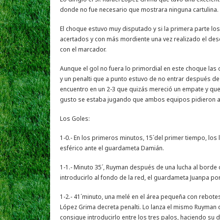
donde no fue necesario que mostrara ninguna cartulina.
El choque estuvo muy disputado y si la primera parte lo
acertados y con más mordiente una vez realizado el des
con el marcador.
Aunque el gol no fuera lo primordial en este choque las 
y un penalti que a punto estuvo de no entrar después de 
encuentro en un 2-3 que quizás mereció un empate y que 
gusto se estaba jugando que ambos equipos pidieron al
Los Goles:
1-0.- En los primeros minutos, 15´del primer tiempo, los
esférico ante el guardameta Damián.
1-1.- Minuto 35´, Ruyman después de una lucha al borde 
introducirlo al fondo de la red, el guardameta Juanpa por
1-2.- 41´minuto, una melé en el área pequeña con rebotes
López Grima decreta penalti. Lo lanza el mismo Ruyman
consigue introducirlo entre los tres palos, haciendo su do