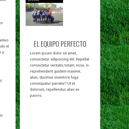
zo
tanteo
EL EQUIPO PERFECTO
ndo el
n a
Lorem ipsum dolor sit amet,
consectetur adipisicing elit. Repellat
consectetur veritatis totam, esse, in
reprehenderit quidem maxime,
alias, ducimus inventore fuga
el
consequatur pariatur? Ut et
dolorum, repellendus alias ex
pasrro.
r.