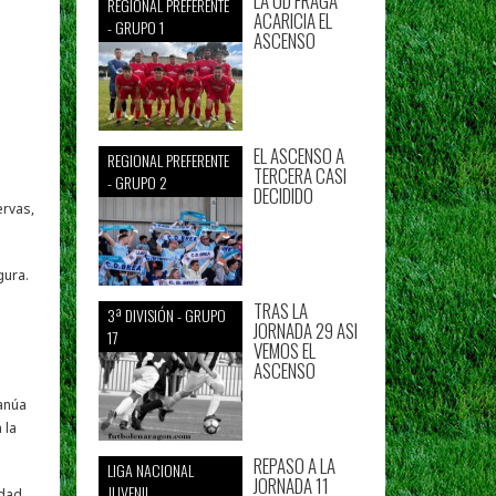
LA UD FRAGA
REGIONAL PREFERENTE
ACARICIA EL
- GRUPO 1
ASCENSO
EL ASCENSO A
REGIONAL PREFERENTE
TERCERA CASI
- GRUPO 2
DECIDIDO
ervas,
gura.
TRAS LA
3ª DIVISIÓN - GRUPO
JORNADA 29 ASI
17
VEMOS EL
ASCENSO
anúa
 la
REPASO A LA
LIGA NACIONAL
JORNADA 11
JUVENIL
idad