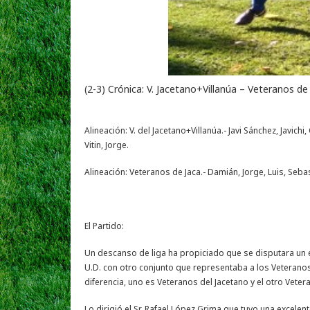
(2-3) Crónica: V. Jacetano+Villanúa – Veteranos de
Alineación: V. del Jacetano+Villanúa.- Javi Sánchez, Javich
Vitin, Jorge.
Alineación: Veteranos de Jaca.- Damián, Jorge, Luis, Sebas
El Partido:
Un descanso de liga ha propiciado que se disputara un 
U.D. con otro conjunto que representaba a los Veterano
diferencia, uno es Veteranos del Jacetano y el otro Veter
Lo dirigió el Sr. Rafael López Grima que tuvo una excele