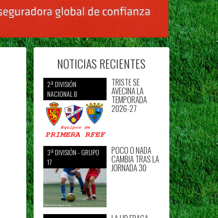
NOTICIAS RECIENTES
TRISTE SE
2ª DIVISIÓN
AVECINA LA
NACIONAL B
TEMPORADA
2026-27
POCO O NADA
3ª DIVISIÓN - GRUPO
CAMBIA TRAS LA
17
JORNADA 30