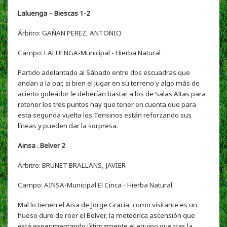
Laluenga – Biescas 1-2
Árbitro: GAÑAN PEREZ, ANTONIO
Campo:
LALUENGA-Municipal
- Hierba Natural
Partido adelantado al Sábado entre dos escuadras que
andan a la par, si bien el jugar en su terreno y algo más de
acierto goleador le deberían bastar a los de Salas Altas para
retener los tres puntos hay que tener en cuenta que para
esta segunda vuelta los Tensinos están reforzando sus
líneas y pueden dar la sorpresa.
Ainsa . Belver 2
Árbitro: BRUNET BRALLANS, JAVIER
Campo:
AINSA-Municipal El Cinca
- Hierba Natural
Mal lo tienen el Aisa de Jorge Gracia, como visitante es un
hueso duro de roer el Belver, la meteórica ascensión que
está experimentando últimamente el equipo que tras la