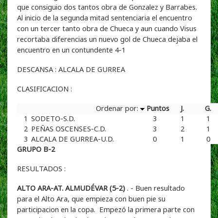
que consiguio dos tantos obra de Gonzalez y Barrabes.
Al inicio de la segunda mitad sentenciaria el encuentro
con un tercer tanto obra de Chueca y aun cuando Visus
recortaba diferencias un nuevo gol de Chueca dejaba el
encuentro en un contundente 4-1
DESCANSA : ALCALA DE GURREA
CLASIFICACION :
Ordenar por:
Puntos
J.
G.
1
SODETO-S.D.
3
1
1
2
PEÑAS OSCENSES-C.D.
3
2
1
3
ALCALA DE GURREA-U.D.
0
1
0
GRUPO B-2
RESULTADOS :
ALTO ARA-AT. ALMUDÉVAR (5-2)
. - Buen resultado
para el Alto Ara, que empieza con buen pie su
participacion en la copa. Empezó la primera parte con