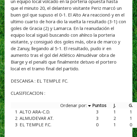
un equipo local volcado en la portería opuesta hasta
que el minuto 20, el delantero visitante Periz marcó un
buen gol que supuso el 0-1. El Alto Ara reaccionó y en el
ultimo cuarto de hora dio la vuelta la resultado (3-1) con
goles de Gracia (2) y Lamarca. En la reanudación el
equipo local siguió buscando con ahínco la porteria
visitante, y consiguió dos goles más, obra de marco y
de Zanuy, llegando al 5-1. El resultado, pudo ir en
aumento tras el gol del Atlético Almudévar obra de
Biarge y el penalti que finalmente detuvo el portero
local en el tramo final del partido.
DESCANSA : EL TEMPLE FC.
CLASIFICACION :
Ordenar por:
Puntos
J.
G.
1
ALTO ARA-C.D.
3
1
1
2
ALMUDEVAR AT.
3
2
1
3
EL TEMPLE F.C.
0
1
0