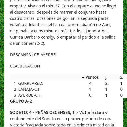
empatar Aisa en el min. 27. Con el empate a uno se llegó
al desacanso, después de marrar el conjunto hasta
cuatro claras ocasiones de gol. En la segunda parte
volvió a adelantarse el Lanaja, por mediación de Abel,
de penalti, y unos minutos más tarde el jugador del
Gurrea Barbero consiguió empatar el partido a la salida
de un córner (2-2).
DESCANSA : CF. AYERBE
CLASIFICACION
Puntos
J.
G.
1
GURREA-S.D.
4
2
1
2
LANAJA-C.F.
1
1
0
3
AYERBE-C.F.
0
1
0
GRUPO A-2
SODETO; 4 - PEÑAS OSCENSES, 1 .-
Victoria clara y
contundente del Sodeto en su primer partido de copa.
Victoria fraguada sobre todo en la primera mitad en la