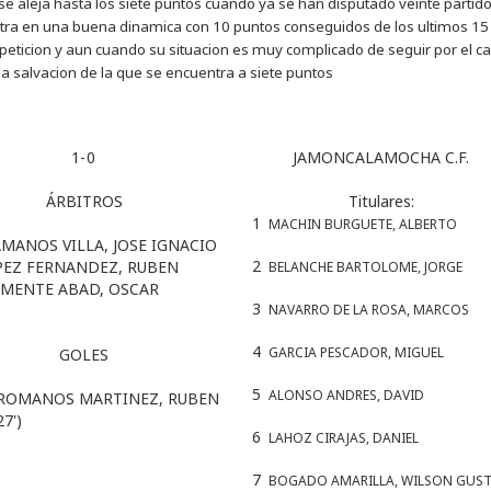
 se aleja hasta los siete puntos cuando ya se han disputado veinte partid
ntra en una buena dinamica con 10 puntos conseguidos de los ultimos 15
peticion y aun cuando su situacion es muy complicado de seguir por el 
 salvacion de la que se encuentra a siete puntos
1
-
0
JAMONCALAMOCHA C.F.
ÁRBITROS
Titulares:
1
MACHIN BURGUETE, ALBERTO
MANOS VILLA, JOSE IGNACIO
2
PEZ FERNANDEZ, RUBEN
BELANCHE BARTOLOME, JORGE
EMENTE ABAD, OSCAR
3
NAVARRO DE LA ROSA, MARCOS
4
GARCIA PESCADOR, MIGUEL
GOLES
5
ALONSO ANDRES, DAVID
ROMANOS MARTINEZ, RUBEN
27')
6
LAHOZ CIRAJAS, DANIEL
7
BOGADO AMARILLA, WILSON GUS