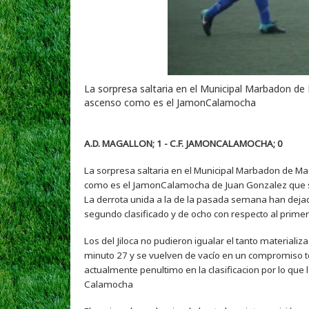
La sorpresa saltaria en el Municipal Marbadon de 
ascenso como es el JamonCalamocha
A.D. MAGALLON; 1 - C.F. JAMONCALAMOCHA; 0
La sorpresa saltaria en el Municipal Marbadon de Mag
como es el JamonCalamocha de Juan Gonzalez que suf
La derrota unida a la de la pasada semana han dejad
segundo clasificado y de ocho con respecto al prime
Los del Jiloca no pudieron igualar el tanto materia
minuto 27 y se vuelven de vacío en un compromiso t
actualmente penultimo en la clasificacion por lo que l
Calamocha