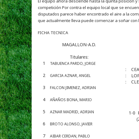
El equipo ahora desciende hasta la quinta posición y
competición Por contra el equipo local que se encue
disputados parece haber encontrado el aire a la com
que actualmente lleva puede comenzar a soñar con la
FICHA TECNICA
MAGALLON-A.D.
Titulares:
1
TABUENCA PARDO, JORGE
:
CEA
2
:
LO
GARCIA AZNAR, ANGEL
:
CL
3
FALCON JIMENEZ, ADRIAN
4
AÑAÑOS BONA, MARIO
5
AZNAR MADRID, ADRIAN
1-0
(
6
BROTO ALONSO, JAVIER
7
AIBAR CERDAN, PABLO