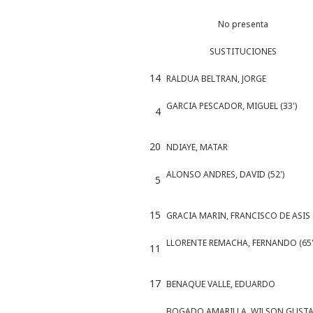
No presenta
SUSTITUCIONES
14
RALDUA BELTRAN, JORGE
GARCIA PESCADOR, MIGUEL (33')
4
20
NDIAYE, MATAR
ALONSO ANDRES, DAVID (52')
5
15
GRACIA MARIN, FRANCISCO DE ASIS
LLORENTE REMACHA, FERNANDO (65'
11
17
BENAQUE VALLE, EDUARDO
BOGADO AMARILLA, WILSON GUST