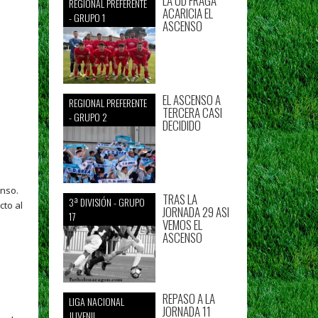
LA UD FRAGA
REGIONAL PREFERENTE
ACARICIA EL
- GRUPO 1
ASCENSO
EL ASCENSO A
REGIONAL PREFERENTE
TERCERA CASI
- GRUPO 2
DECIDIDO
o
nso.
TRAS LA
3ª DIVISIÓN - GRUPO
cto al
JORNADA 29 ASI
17
VEMOS EL
ASCENSO
REPASO A LA
LIGA NACIONAL
JORNADA 11
JUVENIL