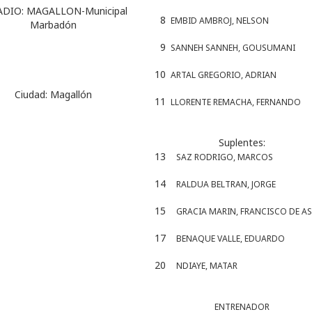
ADIO:
MAGALLON-Municipal
8
EMBID AMBROJ, NELSON
Marbadón
9
SANNEH SANNEH, GOUSUMANI
10
ARTAL GREGORIO, ADRIAN
Ciudad:
Magallón
11
LLORENTE REMACHA, FERNANDO
Suplentes:
13
SAZ RODRIGO, MARCOS
14
RALDUA BELTRAN, JORGE
15
GRACIA MARIN, FRANCISCO DE AS
17
BENAQUE VALLE, EDUARDO
20
NDIAYE, MATAR
ENTRENADOR