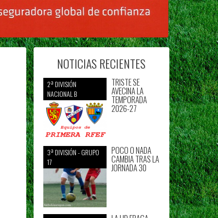
NOTICIAS RECIENTES
TRISTE SE
2ª DIVISIÓN
AVECINA LA
NACIONAL B
TEMPORADA
2026-27
POCO O NADA
3ª DIVISIÓN - GRUPO
CAMBIA TRAS LA
17
JORNADA 30