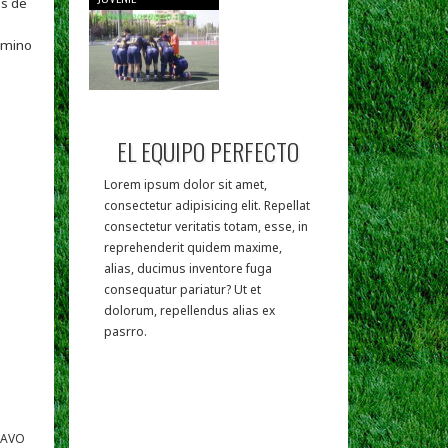
os de
camino
EL EQUIPO PERFECTO
Lorem ipsum dolor sit amet,
consectetur adipisicing elit. Repellat
consectetur veritatis totam, esse, in
reprehenderit quidem maxime,
alias, ducimus inventore fuga
consequatur pariatur? Ut et
dolorum, repellendus alias ex
pasrro.
TAVO