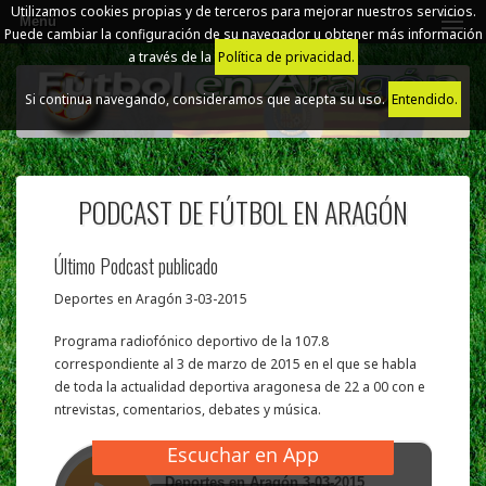
Utilizamos cookies propias y de terceros para mejorar nuestros servicios.
Menú
Puede cambiar la configuración de su navegador u obtener más información
a través de la
Política de privacidad.
Si continua navegando, consideramos que acepta su uso.
Entendido.
PODCAST DE FÚTBOL EN ARAGÓN
Último Podcast publicado
Deportes en Aragón 3-03-2015
Programa radiofónico deportivo de la 107.8
correspondiente al 3 de marzo de 2015 en el que se habla
de toda la actualidad deportiva aragonesa de 22 a 00 con e
ntrevistas, comentarios, debates y música.