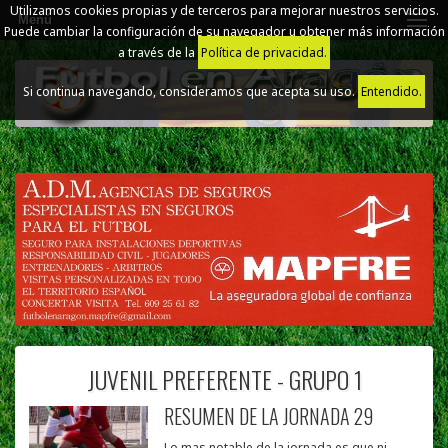
Utilizamos cookies propias y de terceros para mejorar nuestros servicios.
Menú
Puede cambiar la configuración de su navegador u obtener más información
a través de la
Política de privacidad.
Si continua navegando, consideramos que acepta su uso.
Entendido.
JUVENIL PREFERENTE - GRUPO 1
RESUMEN DE LA JORNADA 29
Lo mas notable de la jornada es que ni