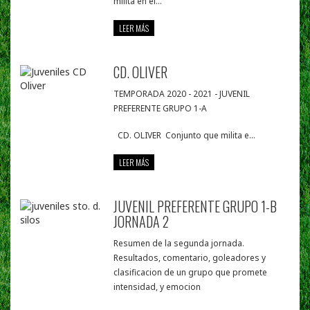
milita en el...
LEER MÁS
CD. OLIVER
TEMPORADA 2020 - 2021 - JUVENIL
PREFERENTE GRUPO 1-A
CD. OLIVER Conjunto que milita e...
LEER MÁS
JUVENIL PREFERENTE GRUPO 1-B
JORNADA 2
Resumen de la segunda jornada.
Resultados, comentario, goleadores y
clasificacion de un grupo que promete
intensidad, y emocion