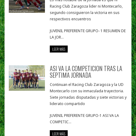
Racing Club Zaragoza lider ni Montecarlo,
segundo consiguieron la victoria en sus
respectivos encuentros
JUVENIL PREFERENTE GRUPO- 1 RESUMEN DE
LA JOR...
LEER MÁS
ASI VA LA COMPETICION TRAS LA
SEPTIMA JORNADA
Continuan el Racing Club Zaragoza y la UD
Montecarlo con su inmaculada trayectoria.
Siete jornadas disputadas y siete victorias y
liderato compartido
JUVENIL PREFERENTE GRUPO-1 ASI VA LA
COMPETIC...
LEER MÁS