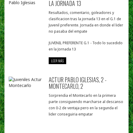
LA JORNADA 13
Resultados, comentario, goleadores y
clasificacion tras la jornada 13 en el G.1 de
Juvenil preferente. Jornada en donde el lider
no pasaba del empate
JUVENIL PREFERENTE G.1 - Todo lo sucedido
en la Jornada 13
LEER MÁS
ACTUR PABLO IGLESIAS, 2 -
MONTECARLO, 2
Sorprendia el Montecarlo en la primera
parte consiguiendo marcharse al descanso
con 0-2 de ventaja pero en la segunda el
lider conseguiria empatar