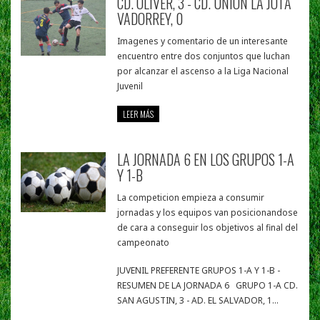
CD. OLIVER, 3 - CD. UNION LA JOTA
VADORREY, 0
Imagenes y comentario de un interesante
encuentro entre dos conjuntos que luchan
por alcanzar el ascenso a la Liga Nacional
Juvenil
LEER MÁS
LA JORNADA 6 EN LOS GRUPOS 1-A
Y 1-B
La competicion empieza a consumir
jornadas y los equipos van posicionandose
de cara a conseguir los objetivos al final del
campeonato
JUVENIL PREFERENTE GRUPOS 1-A Y 1-B -
RESUMEN DE LA JORNADA 6 GRUPO 1-A CD.
SAN AGUSTIN, 3 - AD. EL SALVADOR, 1...