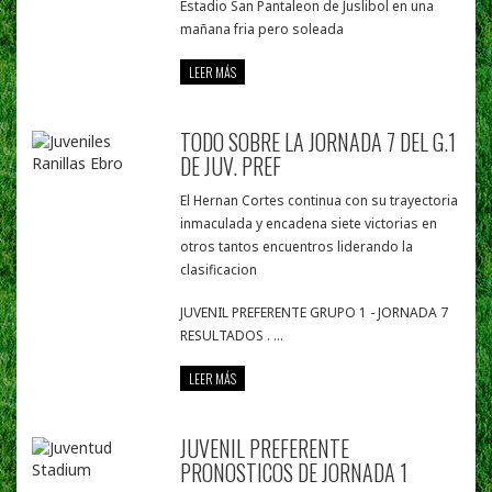
Estadio San Pantaleon de Juslibol en una
mañana fria pero soleada
LEER MÁS
TODO SOBRE LA JORNADA 7 DEL G.1
DE JUV. PREF
El Hernan Cortes continua con su trayectoria
inmaculada y encadena siete victorias en
otros tantos encuentros liderando la
clasificacion
JUVENIL PREFERENTE GRUPO 1 - JORNADA 7
RESULTADOS . ...
LEER MÁS
JUVENIL PREFERENTE
PRONOSTICOS DE JORNADA 1