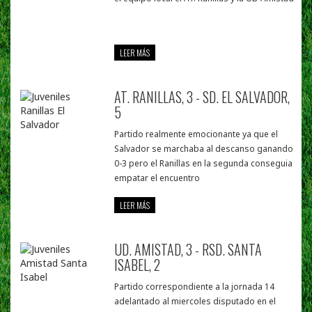
LEER MÁS
AT. RANILLAS, 3 - SD. EL SALVADOR,
5
Partido realmente emocionante ya que el
Salvador se marchaba al descanso ganando
0-3 pero el Ranillas en la segunda conseguia
empatar el encuentro
LEER MÁS
UD. AMISTAD, 3 - RSD. SANTA
ISABEL, 2
Partido correspondiente a la jornada 14
adelantado al miercoles disputado en el