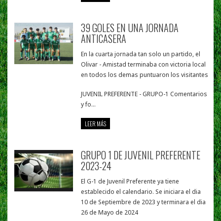
39 GOLES EN UNA JORNADA
ANTICASERA
En la cuarta jornada tan solo un partido, el
Olivar - Amistad terminaba con victoria local
en todos los demas puntuaron los visitantes
JUVENIL PREFERENTE - GRUPO-1 Comentarios
y fo...
LEER MÁS
GRUPO 1 DE JUVENIL PREFERENTE
2023-24
El G-1 de Juvenil Preferente ya tiene
establecido el calendario. Se iniciara el dia
10 de Septiembre de 2023 y terminara el dia
26 de Mayo de 2024