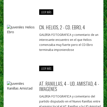
LEER MÁS
CN. HELIOS, 2 - CD. EBRO, 4
GALERIA FOTOGRAFICA y comentario de un
interesante encuentro en el que Helios
comenzaba muy fuerte pero el CD Ebro
terminaba imponiendose
LEER MÁS
AT. RANILLAS, 4 - UD. AMISTAD, 4 -
IMAGENES
GALERIA FOTOGRAFICA y comentario del
partido disputado en el Nuevo Ranillas entre
el equipo local el AT. Ranillas y la UD Amistad