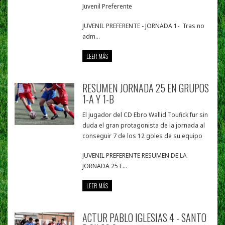
Juvenil Preferente
JUVENIL PREFERENTE - JORNADA 1- Tras no
adm...
LEER MÁS
RESUMEN JORNADA 25 EN GRUPOS
1-A Y 1-B
El jugador del CD Ebro Wallid Toufick fur sin
duda el gran protagonista de la jornada al
conseguir 7 de los 12 goles de su equipo
JUVENIL PREFERENTE RESUMEN DE LA
JORNADA 25 E...
LEER MÁS
ACTUR PABLO IGLESIAS 4 - SANTO