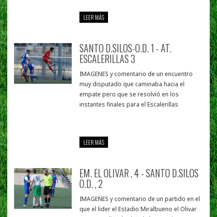
LEER MÁS
SANTO D.SILOS-O.D. 1 - AT.
ESCALERILLAS 3
IMAGENES y comentario de un encuentro
muy disputado que caminaba hacia el
empate pero que se resolvió en los
instantes finales para el Escalerillas
LEER MÁS
EM. EL OLIVAR , 4 - SANTO D.SILOS
O.D. , 2
IMAGENES y comentario de un partido en el
que el lider el Estadio Miralbueno el Olivar