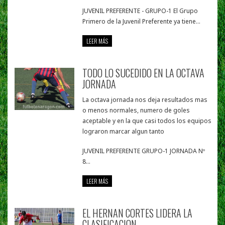
JUVENIL PREFERENTE - GRUPO-1 El Grupo
Primero de la Juvenil Preferente ya tiene...
LEER MÁS
TODO LO SUCEDIDO EN LA OCTAVA
JORNADA
La octava jornada nos deja resultados mas
o menos normales, numero de goles
aceptable y en la que casi todos los equipos
lograron marcar algun tanto
JUVENIL PREFERENTE GRUPO-1 JORNADA Nº
8...
LEER MÁS
EL HERNAN CORTES LIDERA LA
CLASIFICACION