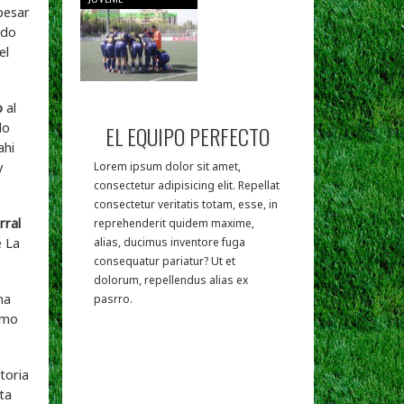
pesar
ido
el
o
al
do
EL EQUIPO PERFECTO
ahi
y
Lorem ipsum dolor sit amet,
consectetur adipisicing elit. Repellat
consectetur veritatis totam, esse, in
rral
reprehenderit quidem maxime,
e La
alias, ducimus inventore fuga
consequatur pariatur? Ut et
dolorum, repellendus alias ex
na
pasrro.
amo
toria
ta