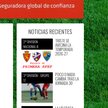
NOTICIAS RECIENTES
TRISTE SE
2ª DIVISIÓN
AVECINA LA
NACIONAL B
TEMPORADA
2026-27
POCO O NADA
3ª DIVISIÓN - GRUPO
CAMBIA TRAS LA
17
JORNADA 30