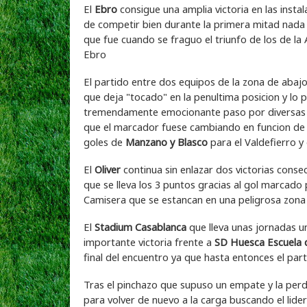
El
Ebro
consigue una amplia victoria en las insta
de competir bien durante la primera mitad nada p
que fue cuando se fraguo el triunfo de los de la
Ebro
El partido entre dos equipos de la zona de abaj
que deja "tocado" en la penultima posicion y lo
tremendamente emocionante paso por diversas fa
que el marcador fuese cambiando en funcion de lo
goles de
Manzano y Blasco
para el Valdefierro y
El
Oliver
continua sin enlazar dos victorias conse
que se lleva los 3 puntos gracias al gol marcado
Camisera que se estancan en una peligrosa zona m
El
Stadium Casablanca
que lleva unas jornadas u
importante victoria frente a
SD Huesca Escuela d
final del encuentro ya que hasta entonces el pa
Tras el pinchazo que supuso un empate y la perd
para volver de nuevo a la carga buscando el lider