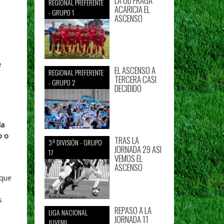
LA UD FRAGA
REGIONAL PREFERENTE
ACARICIA EL
- GRUPO 1
ASCENSO
e
EL ASCENSO A
REGIONAL PREFERENTE
TERCERA CASI
- GRUPO 2
DECIDIDO
la
o o
TRAS LA
3ª DIVISIÓN - GRUPO
JORNADA 29 ASI
17
VEMOS EL
ASCENSO
 que
s
REPASO A LA
LIGA NACIONAL
JORNADA 11
JUVENIL