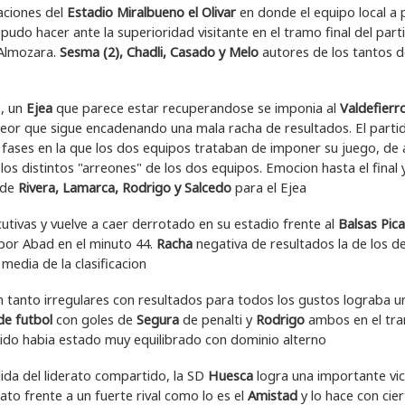
laciones del
Estadio Miralbueno el Olivar
en donde el equipo local a 
udo hacer ante la superioridad visitante en el tramo final del part
 Almozara.
Sesma (2), Chadli, Casado y Melo
autores de los tantos d
o, un
Ejea
que parece estar recuperandose se imponia al
Valdefierr
 peor que sigue encadenando una mala racha de resultados. El parti
ses en la que los dos equipos trataban de imponer su juego, de 
s distintos "arreones" de los dos equipos. Emocion hasta el final 
 de
Rivera, Lamarca, Rodrigo y Salcedo
para el Ejea
cutivas y vuelve a caer derrotado en su estadio frente al
Balsas Pica
 por Abad en el minuto 44.
Racha
negativa de resultados la de los d
edia de la clasificacion
n tanto irregulares con resultados para todos los gustos lograba u
e futbol
con goles de
Segura
de penalti y
Rodrigo
ambos en el tr
rtido habia estado muy equilibrado con dominio alterno
ida del liderato compartido, la SD
Huesca
logra una importante vic
ato frente a un fuerte rival como lo es el
Amistad
y lo hace con cier