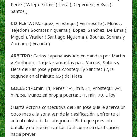
Perez ( Valej ), Solans ( Llera ), Ceperuelo, y Kyei (
Santos )
CD. FLETA :
Marquez, Arostegui ( Fermoselle ), Muñoz,
Tejedor ( Socrates Nguema ), Lopez, Sanchez, De Lima (
Miguel ), Vitaller ( Santiago Nguema ), Bouras, Sorinas y
Cornago ( Aranda );
ARBITRO :
Carlos Lapena asistido en bandas por Martin
y Zambrano. Tarjetas amarillas para Vargas, Solans y
Llera del San Jose y para Arostegui y Sanchez (2, la
segunda en el minuto 65 ) del Fleta
GOLES :
1-0,min. 11, Perez; 1-1, min. 31, Arostegui; 2-1,
min. 58, Muñoz en propia puerta; 3-1, min. 70, Diloy
Cuarta victoria consecutiva del San Jose que le acerca un
poco mas a la zona VIP de la clasificación. Enfrente el
actual colista de la categoria el Fleta que presento
batalla y no fue un rival tan facil como su clasificación
hacia prever