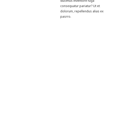
ducimus inventore fuga
consequatur pariatur? Ut et
dolorum, repellendus alias ex
pasrro.