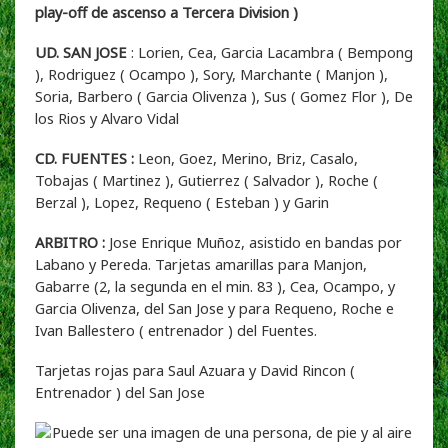
play-off de ascenso a Tercera Division )
UD. SAN JOSE
: Lorien, Cea, Garcia Lacambra ( Bempong
), Rodriguez ( Ocampo ), Sory, Marchante ( Manjon ),
Soria, Barbero ( Garcia Olivenza ), Sus ( Gomez Flor ), De
los Rios y Alvaro Vidal
CD. FUENTES :
Leon, Goez, Merino, Briz, Casalo,
Tobajas ( Martinez ), Gutierrez ( Salvador ), Roche (
Berzal ), Lopez, Requeno ( Esteban ) y Garin
ARBITRO :
Jose Enrique Muñoz, asistido en bandas por
Labano y Pereda. Tarjetas amarillas para Manjon,
Gabarre (2, la segunda en el min. 83 ), Cea, Ocampo, y
Garcia Olivenza, del San Jose y para Requeno, Roche e
Ivan Ballestero ( entrenador ) del Fuentes.
Tarjetas rojas para Saul Azuara y David Rincon (
Entrenador ) del San Jose