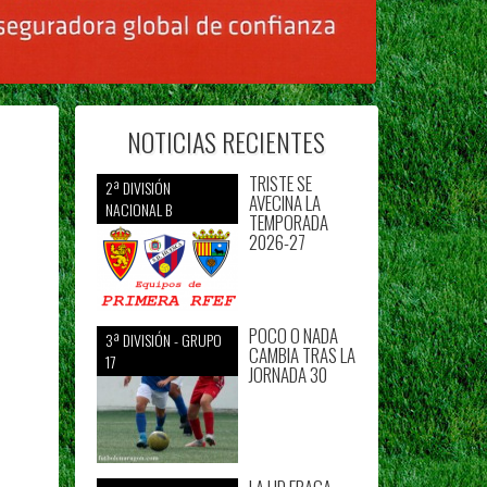
NOTICIAS RECIENTES
TRISTE SE
2ª DIVISIÓN
AVECINA LA
NACIONAL B
TEMPORADA
2026-27
POCO O NADA
3ª DIVISIÓN - GRUPO
CAMBIA TRAS LA
17
JORNADA 30