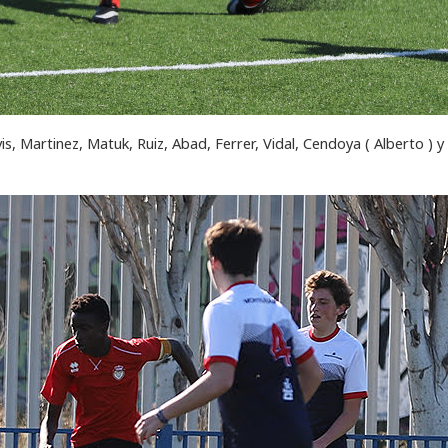
vis, Martinez, Matuk, Ruiz, Abad, Ferrer, Vidal, Cendoya ( Alberto ) y