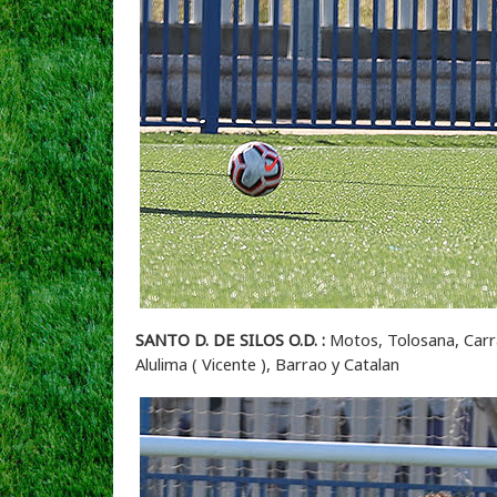
SANTO D. DE SILOS O.D. :
Motos, Tolosana, Carras
Alulima ( Vicente ), Barrao y Catalan