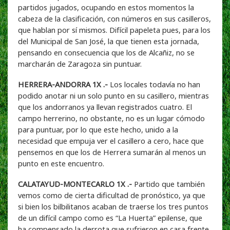
partidos jugados, ocupando en estos momentos la
cabeza de la clasificación, con números en sus casilleros,
que hablan por sí mismos. Difícil papeleta pues, para los
del Municipal de San José, la que tienen esta jornada,
pensando en consecuencia que los de Alcañiz, no se
marcharán de Zaragoza sin puntuar.
HERRERA-ANDORRA 1X .-
Los locales todavía no han
podido anotar ni un solo punto en su casillero, mientras
que los andorranos ya llevan registrados cuatro. El
campo herrerino, no obstante, no es un lugar cómodo
para puntuar, por lo que este hecho, unido a la
necesidad que empuja ver el casillero a cero, hace que
pensemos en que los de Herrera sumarán al menos un
punto en este encuentro.
CALATAYUD-MONTECARLO 1X .-
Partido que también
vemos como de cierta dificultad de pronóstico, ya que
si bien los bilbilitanos acaban de traerse los tres puntos
de un difícil campo como es “La Huerta” epilense, que
ha compensado la derrota que sufrieron en casa frente