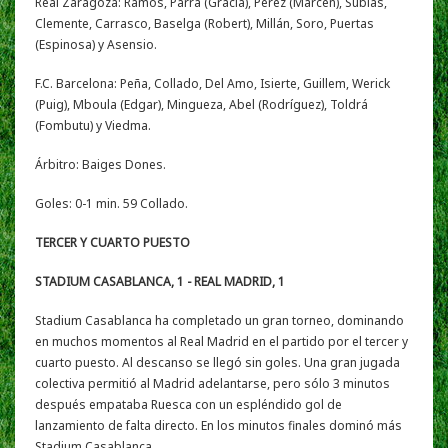
Real Zaragoza: Ramos, Parra (Gracia), Pérez (Marcén), Subías,
Clemente, Carrasco, Baselga (Robert), Millán, Soro, Puertas
(Espinosa) y Asensio.
F.C. Barcelona: Peña, Collado, Del Amo, Isierte, Guillem, Werick
(Puig), Mboula (Edgar), Mingueza, Abel (Rodríguez), Toldrá
(Fombutu) y Viedma.
Árbitro: Baiges Dones.
Goles: 0-1 min. 59 Collado.
TERCER Y CUARTO PUESTO
STADIUM CASABLANCA, 1 - REAL MADRID, 1
Stadium Casablanca ha completado un gran torneo, dominando
en muchos momentos al Real Madrid en el partido por el tercer y
cuarto puesto. Al descanso se llegó sin goles. Una gran jugada
colectiva permitió al Madrid adelantarse, pero sólo 3 minutos
después empataba Ruesca con un espléndido gol de
lanzamiento de falta directo. En los minutos finales dominó más
Stadium Casablanca.