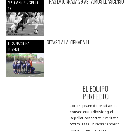
TRAS LA JORNADA 29 ASI VEMOS EL ASCENSO
3ª DIVISIÓN - GRUPO
17
REPASO A LA JORNADA 11
LIGA NACIONAL
JUVENIL
EL EQUIPO
PERFECTO
Lorem ipsum dolor sit amet,
consectetur adipisicing elit.
Repellat consectetur veritatis
totam, esse, in reprehenderit
quidem maxime, alias,