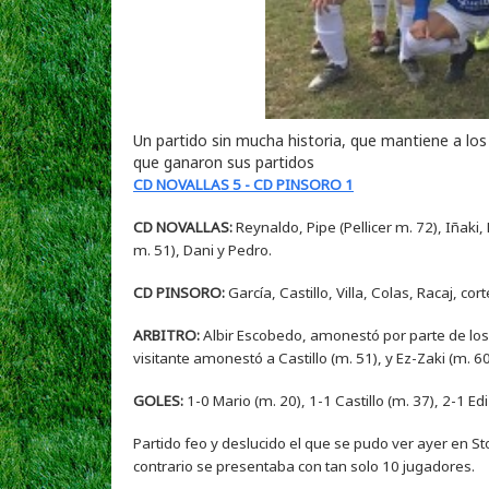
Un partido sin mucha historia, que mantiene a los
que ganaron sus partidos
CD NOVALLAS 5 - CD PINSORO 1
CD NOVALLAS:
Reynaldo, Pipe (Pellicer m. 72), Iñaki
m. 51), Dani y Pedro.
CD PINSORO:
García, Castillo, Villa, Colas, Racaj, co
ARBITRO:
Albir Escobedo, amonestó por parte de los lo
visitante amonestó a Castillo (m. 51), y Ez-Zaki (m. 60
GOLES:
1-0 Mario (m. 20), 1-1 Castillo (m. 37), 2-1 Ed
Partido feo y deslucido el que se pudo ver ayer en St
contrario se presentaba con tan solo 10 jugadores.