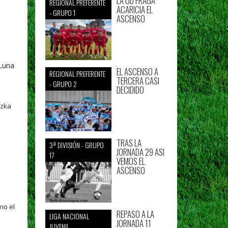
LA UD FRAGA
REGIONAL PREFERENTE
ACARICIA EL
- GRUPO 1
ASCENSO
 Luna
EL ASCENSO A
REGIONAL PREFERENTE
TERCERA CASI
- GRUPO 2
DECIDIDO
izka
TRAS LA
3ª DIVISIÓN - GRUPO
JORNADA 29 ASI
17
VEMOS EL
ASCENSO
mo el
REPASO A LA
LIGA NACIONAL
JORNADA 11
JUVENIL