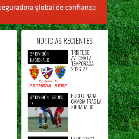
NOTICIAS RECIENTES
TRISTE SE
2ª DIVISIÓN
AVECINA LA
NACIONAL B
TEMPORADA
2026-27
POCO O NADA
3ª DIVISIÓN - GRUPO
CAMBIA TRAS LA
17
JORNADA 30