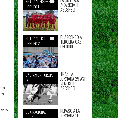
LA UD FRAGA
REGIONAL PREFERENTE
ACARICIA EL
- GRUPO 1
ASCENSO
EL ASCENSO A
REGIONAL PREFERENTE
TERCERA CASI
- GRUPO 2
DECIDIDO
n
m.
TRAS LA
3ª DIVISIÓN - GRUPO
JORNADA 29 ASI
17
VEMOS EL
ASCENSO
sta
(m.
Pablo
REPASO A LA
LIGA NACIONAL
JORNADA 11
JUVENIL