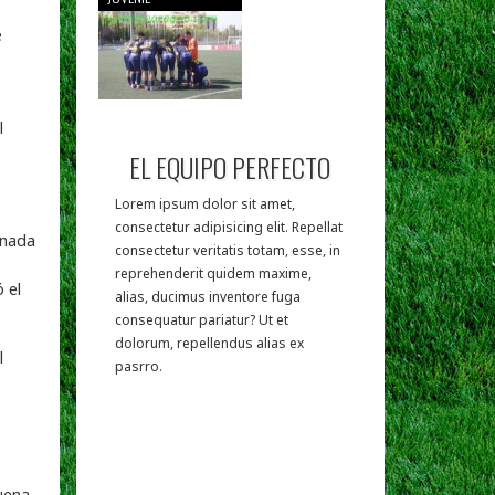
e
l
EL EQUIPO PERFECTO
Lorem ipsum dolor sit amet,
consectetur adipisicing elit. Repellat
rnada
consectetur veritatis totam, esse, in
reprehenderit quidem maxime,
 el
alias, ducimus inventore fuga
consequatur pariatur? Ut et
dolorum, repellendus alias ex
l
pasrro.
uena