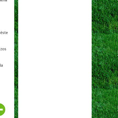
 éste
azos
la