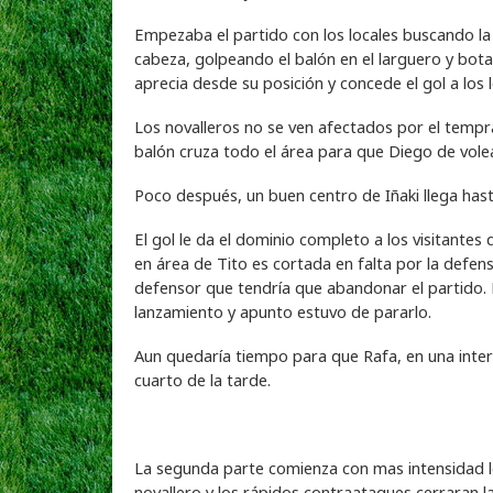
Empezaba el partido con los locales buscando la
cabeza, golpeando el balón en el larguero y bota
aprecia desde su posición y concede el gol a los l
Los novalleros no se ven afectados por el tempr
balón cruza todo el área para que Diego de volea
Poco después, un buen centro de Iñaki llega hast
El gol le da el dominio completo a los visitantes 
en área de Tito es cortada en falta por la defens
defensor que tendría que abandonar el partido. E
lanzamiento y apunto estuvo de pararlo.
Aun quedaría tiempo para que Rafa, en una inte
cuarto de la tarde.
La segunda parte comienza con mas intensidad loca
novallero y los rápidos contraataques cerraran l