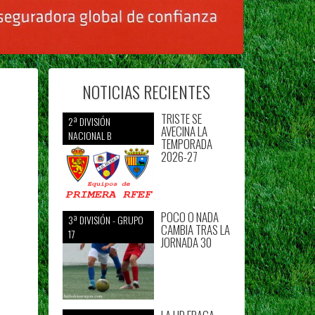
NOTICIAS RECIENTES
TRISTE SE
2ª DIVISIÓN
AVECINA LA
NACIONAL B
TEMPORADA
2026-27
POCO O NADA
3ª DIVISIÓN - GRUPO
CAMBIA TRAS LA
17
JORNADA 30