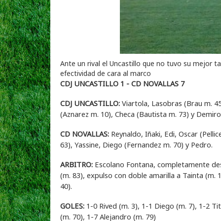
Ante un rival el Uncastillo que no tuvo su mejor 
efectividad de cara al marco
CDJ UNCASTILLO 1 - CD NOVALLAS 7
CDJ UNCASTILLO:
Viartola, Lasobras (Brau m. 45
(Aznarez m. 10), Checa (Bautista m. 73) y Demiro
CD NOVALLAS:
Reynaldo, Iñaki, Edi, Oscar (Pelli
63), Yassine, Diego (Fernandez m. 70) y Pedro.
ARBITRO:
Escolano Fontana, completamente desp
(m. 83), expulso con doble amarilla a Tainta (m. 1
40).
GOLES:
1-0 Rived (m. 3), 1-1 Diego (m. 7), 1-2 Tit
(m. 70), 1-7 Alejandro (m. 79)