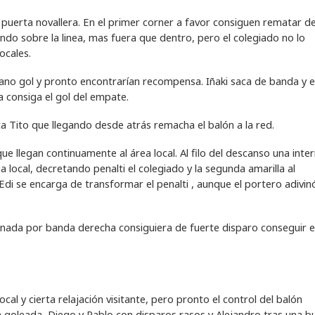
 puerta novallera. En el primer corner a favor consiguen rematar d
ndo sobre la linea, mas fuera que dentro, pero el colegiado no lo
ocales.
ano gol y pronto encontrarían recompensa. Iñaki saca de banda y e
 consiga el gol del empate.
a Tito que llegando desde atrás remacha el balón a la red.
que llegan continuamente al área local. Al filo del descanso una inte
a local, decretando penalti el colegiado y la segunda amarilla al
di se encarga de transformar el penalti , aunque el portero adivinó
rnada por banda derecha consiguiera de fuerte disparo conseguir e
l y cierta relajación visitante, pero pronto el control del balón
a goleada, Diego y Pablo con disparos rasos y Alejandro tras una b