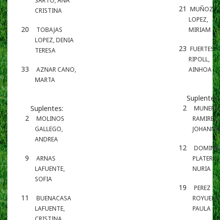
SARTO, ANA
21
MUÑOZ
CRISTINA
LOPEZ,
20
TOBAJAS
MIRIAM
LOPEZ, DENIA
23
FUERTES
TERESA
RIPOLL,
33
AZNAR CANO,
AINHOA
MARTA
Suplentes:
2
Suplentes:
MUNERA
2
MOLINOS
RAMIREZ,
GALLEGO,
JOHANNA
ANDREA
12
DOMING
9
ARNAS
PLATERO,
LAFUENTE,
NURIA
SOFIA
19
PEREZ
11
BUENACASA
ROYUELA,
LAFUENTE,
PAULA
CRISTINA