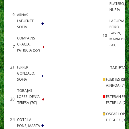
PLATERO,
NURIA
9
ARNAS
LAFUENTE,
LACUEVA-
SOFIA
PEIRO
GAVIN,
10
COMPAINS
MARIA PILA
GRACIA,
(90')
7
PATRICIA (55')
21
FERRER
TARJETAS
GONZALO,
SOFIA
FUERTES RIPO
AINHOA (74')
TOBAJAS
LOPEZ, DENIA
ESTEBAN PERE
20
TERESA (70')
ESTRELLA (76'
OSCAR LOPEZ
24
COTILLA
DIEGUEZ (94')
PONS, MARTA