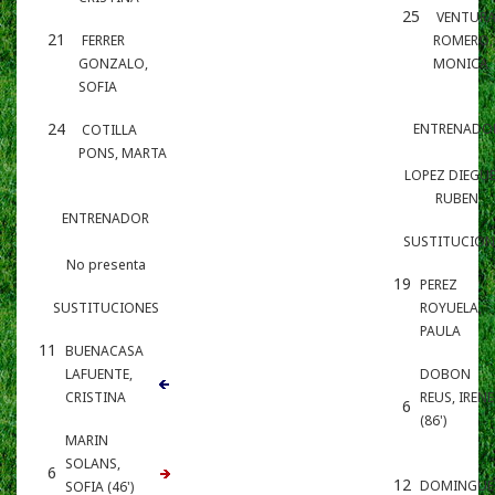
25
VENTUR
21
FERRER
ROMERO,
GONZALO,
MONICA
SOFIA
24
ENTRENADO
COTILLA
PONS, MARTA
LOPEZ DIEGUE
RUBEN
ENTRENADOR
SUSTITUCION
No presenta
19
PEREZ
SUSTITUCIONES
ROYUELA,
PAULA
11
BUENACASA
LAFUENTE,
DOBON
CRISTINA
REUS, IRENE
6
(86')
MARIN
SOLANS,
6
12
DOMINGUE
SOFIA (46')