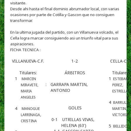
visitante.
Desde ahi hasta el final dominio abrumador local, con varias
ocasiones por parte de Cotilla y Gascon que no consiguen
transformar.
En la ultima jugada del partido, con un Villanueva volcado, el
Cella logra marcar consiguiendo asi un triunfo vital para sus
aspiraciones.
FICHA TECNICA :
VILLANUEVA-C.F.
1
-
2
CELLA-C.D
Titulares:
ÁRBITROS
Titulares:
1
1
MARCEN
ESTEBAN
:
GARRAPA MARTIN,
MIRAVETE,
PEREZ,
ANTONIO
MARIA
ESTRELLA
ANGELES
4
BARRUL
GOLES
4
MANOGUE
MARTIN,
LARRINAGA,
VICTORIA
0-1
UTRILLAS VIVAS,
CRISTINA
HELENA (63')
5
BELLIDO