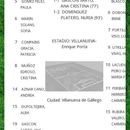
1-1
GASCON SARTO,
5
GOMEZ FELIU,
BLASCO, I
ANA CRISTINA (77')
PAULA
1-2
DOMINGUEZ
6
DOBON RE
PLATERO, NURIA (93')
6
MARIN
IRENE
SOLANS,
7
PORTILLO
SOFIA
VISO, LOR
ESTADIO:
VILLANUEVA-
7
COMPAINS
Enrique Porta
9
UTRILLAS
GRACIA,
VIVAS, HEL
PATRICIA
10
LACUEVA-
8
MUÑOZ
PEIRO GAV
EDROSO,
MARIA PIL
CRISTINA
11
PERIBAÑE
14
AZNAR CANO,
HERRERO,
ANDREA
Ciudad:
Villanueva de Gállego
CARMEN
15
DUFOLTEJERA,
15
RUBIRA
ALBA
VALERO,
19
GASCON
CARMEN