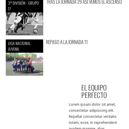
TRAS LA JORNADA 29 ASI VEMOS EL ASCENSO
3ª DIVISIÓN - GRUPO
17
REPASO A LA JORNADA 11
LIGA NACIONAL
JUVENIL
EL EQUIPO
PERFECTO
Lorem ipsum dolor sit amet,
consectetur adipisicing elit.
Repellat consectetur veritatis
totam, esse, in reprehenderit
quidem maxime, alias,