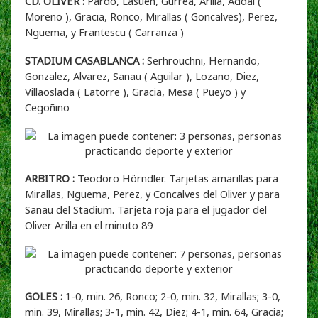
CD. OLIVER :
Pardo, Lasuen, Gurrea, Arilla, Addai (
Moreno ), Gracia, Ronco, Mirallas ( Goncalves), Perez,
Nguema, y Frantescu ( Carranza )
STADIUM CASABLANCA :
Serhrouchni, Hernando,
Gonzalez, Alvarez, Sanau ( Aguilar ), Lozano, Diez,
Villaoslada ( Latorre ), Gracia, Mesa ( Pueyo ) y
Cegoñino
ARBITRO :
Teodoro Hörndler. Tarjetas amarillas para
Mirallas, Nguema, Perez, y Concalves del Oliver y para
Sanau del Stadium. Tarjeta roja para el jugador del
Oliver Arilla en el minuto 89
GOLES :
1-0, min. 26, Ronco; 2-0, min. 32, Mirallas; 3-0,
min. 39, Mirallas; 3-1, min. 42, Diez; 4-1, min. 64, Gracia;