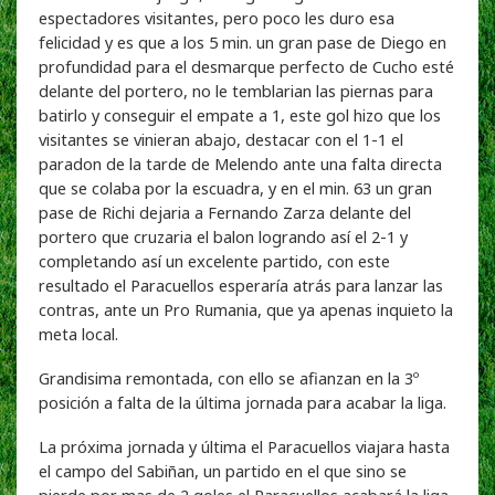
espectadores visitantes, pero poco les duro esa
felicidad y es que a los 5 min. un gran pase de Diego en
profundidad para el desmarque perfecto de Cucho esté
delante del portero, no le temblarian las piernas para
batirlo y conseguir el empate a 1, este gol hizo que los
visitantes se vinieran abajo, destacar con el 1-1 el
paradon de la tarde de Melendo ante una falta directa
que se colaba por la escuadra, y en el min. 63 un gran
pase de Richi dejaria a Fernando Zarza delante del
portero que cruzaria el balon logrando así el 2-1 y
completando así un excelente partido, con este
resultado el Paracuellos esperaría atrás para lanzar las
contras, ante un Pro Rumania, que ya apenas inquieto la
meta local.
Grandisima remontada, con ello se afianzan en la 3º
posición a falta de la última jornada para acabar la liga.
La próxima jornada y última el Paracuellos viajara hasta
el campo del Sabiñan, un partido en el que sino se
pierde por mas de 2 goles el Paracuellos acabará la liga