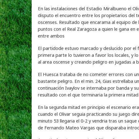
En las instalaciones del Estadio Miralbueno el Ol
disputo el encuentro entre los propietarios del 
oscenses. Resultado que encarama al equipo de la
puntos con el Real Zaragoza a quien le gana en el
entre ambos
El partidode estuvo marcado y deslucido por el fu
primera parte lo tuvieron a favor los locales, y
al area oscense y creando peligro en jugadas a 
El Huesca trataba de no cometer errores con una 
bastante peligro. En el min. 24, Gias estrellaba u
continuación Ivaylov se internaba por banda y su
resultado con el que terminaria la primera mitad
En la segunda mitad en principio el escenario era
cuando el Olivar seguia practicando su juego dir
minuto 53 llegaria el 0-2 y vendria tras un saque
de Fernando Mateo Vargas que disparaba introduc