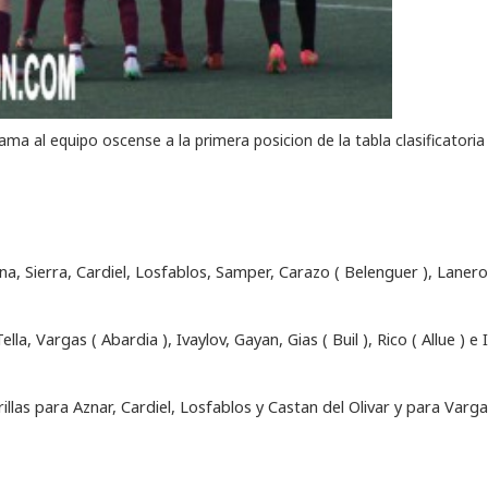
ma al equipo oscense a la primera posicion de la tabla clasificatoria
ena, Sierra, Cardiel, Losfablos, Samper, Carazo ( Belenguer ), Lanero
a, Vargas ( Abardia ), Ivaylov, Gayan, Gias ( Buil ), Rico ( Allue ) e 
llas para Aznar, Cardiel, Losfablos y Castan del Olivar y para Varga