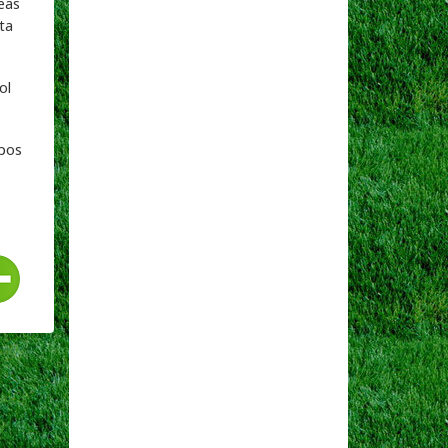
eas
ta
ol
ipos