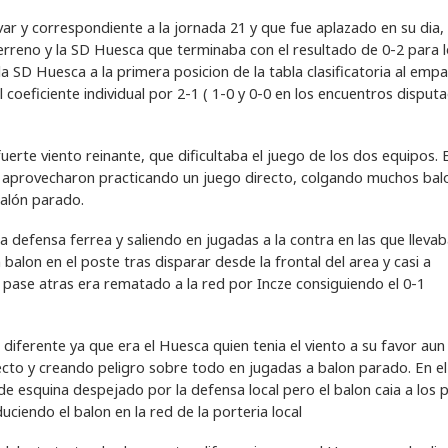
ivar y correspondiente a la jornada 21 y que fue aplazado en su dia,
terreno y la SD Huesca que terminaba con el resultado de 0-2 para 
 SD Huesca a la primera posicion de la tabla clasificatoria al empa
 coeficiente individual por 2-1 ( 1-0 y 0-0 en los encuentros disput
erte viento reinante, que dificultaba el juego de los dos equipos. E
 lo aprovecharon practicando un juego directo, colgando muchos bal
balón parado.
defensa ferrea y saliendo en jugadas a la contra en las que lleva
n balon en el poste tras disparar desde la frontal del area y casi a
 pase atras era rematado a la red por Incze consiguiendo el 0-1
 diferente ya que era el Huesca quien tenia el viento a su favor aun
ecto y creando peligro sobre todo en jugadas a balon parado. En el
 de esquina despejado por la defensa local pero el balon caia a los p
iendo el balon en la red de la porteria local