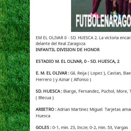
EM EL OLIVAR 0 - SD. HUESCA 2. La victoria encara
delante del Real Zaragoza
INFANTIL DIVISION DE HONOR
ESTADIO M. EL OLIVAR, 0 - SD. HUESCA, 2
E. M. EL OLIVAR :
Gil, Reija ( Lopez ), Castan, Ba
Herrero ) y Aznar ( Alfonso )
SD. HUESCA :
Biarge, Fernandez, Puchol, More, Tell
( Blecua )
ARBITRO :
Adrian Martinez Miguel. Tarjetas amari
Huesca
GOLES :
0-1, min. 25, Incze; 0-2, min. 53, Vargas