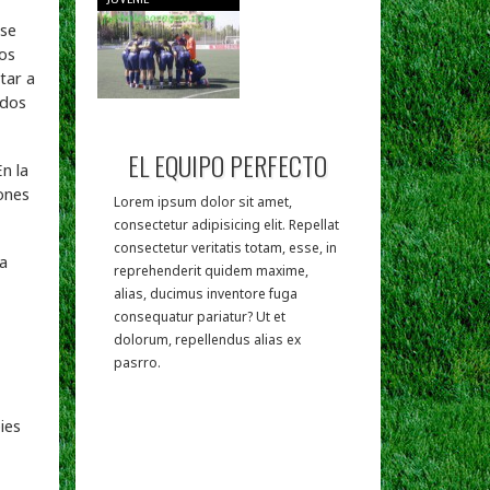
 se
los
tar a
ados
EL EQUIPO PERFECTO
n la
ones
Lorem ipsum dolor sit amet,
consectetur adipisicing elit. Repellat
consectetur veritatis totam, esse, in
ba
reprehenderit quidem maxime,
alias, ducimus inventore fuga
consequatur pariatur? Ut et
dolorum, repellendus alias ex
pasrro.
ies