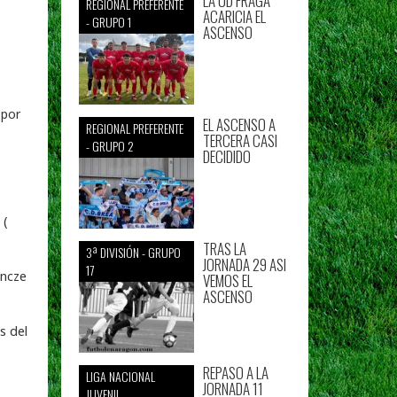
LA UD FRAGA
REGIONAL PREFERENTE
ACARICIA EL
- GRUPO 1
ASCENSO
 por
EL ASCENSO A
REGIONAL PREFERENTE
TERCERA CASI
- GRUPO 2
DECIDIDO
 (
TRAS LA
3ª DIVISIÓN - GRUPO
JORNADA 29 ASI
17
Incze
VEMOS EL
ASCENSO
s del
REPASO A LA
LIGA NACIONAL
JORNADA 11
JUVENIL