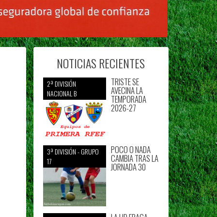
NOTICIAS RECIENTES
TRISTE SE
2ª DIVISIÓN
AVECINA LA
NACIONAL B
TEMPORADA
2026-27
POCO O NADA
3ª DIVISIÓN - GRUPO
CAMBIA TRAS LA
17
JORNADA 30