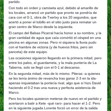
partido.
Con todo en orden y camiseta azul, debido al amarillo de
los locales, arrancó un partido que pronto se pondría de
cara con el 0-1, obra de Txertxy a los 20 segundos, que
acertó a poner el tobillo en el sitio justo para rematar un
gran centro de Marco desde la izquierda.
El campo del Balsas Picarral hacía honor a su nombre, y la
gran cantidad de agua que caía convirtió el césped en una
piscina en algunas zonas. Pero ni siquiera la lluvia pudo
con el hambre de victoria (y de huevos fritos, pero sin
panceta) de este equipo.
Las ocasiones siguieron llegando en la primera mitad, pero
entre los palos, el guardameta, y la mala puntería de La
Taberna, solo se llegó con el 0-1 al descanso.
En la segunda mitad, más de lo mismo. Piteras -a quienes
se les tenía ánimo de revancha tras ganar 2-3 en la ida-
apenas inquietaban la portería rival, algo que sí hizo David
haciendo el 0-2 tras una nueva y perfecta asistencia de
Marco.
Pero los locales quisieron meterse de nuevo en el partido y
acertaron a batir a Kete -qué raro- para hacer el 1-2. Pero
en la siguiente jugada Lorente forzó un error de la salida