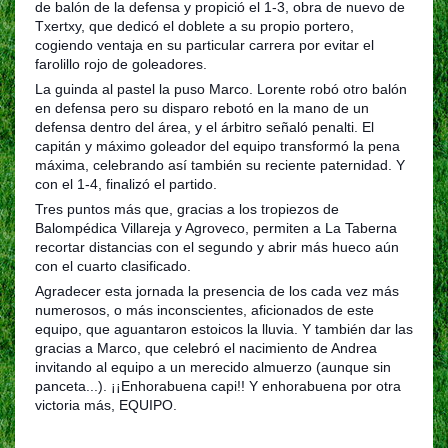
de balón de la defensa y propició el 1-3, obra de nuevo de
Txertxy, que dedicó el doblete a su propio portero,
cogiendo ventaja en su particular carrera por evitar el
farolillo rojo de goleadores.
La guinda al pastel la puso Marco. Lorente robó otro balón
en defensa pero su disparo rebotó en la mano de un
defensa dentro del área, y el árbitro señaló penalti. El
capitán y máximo goleador del equipo transformó la pena
máxima, celebrando así también su reciente paternidad. Y
con el 1-4, finalizó el partido.
Tres puntos más que, gracias a los tropiezos de
Balompédica Villareja y Agroveco, permiten a La Taberna
recortar distancias con el segundo y abrir más hueco aún
con el cuarto clasificado.
Agradecer esta jornada la presencia de los cada vez más
numerosos, o más inconscientes, aficionados de este
equipo, que aguantaron estoicos la lluvia. Y también dar las
gracias a Marco, que celebró el nacimiento de Andrea
invitando al equipo a un merecido almuerzo (aunque sin
panceta...). ¡¡Enhorabuena capi!! Y enhorabuena por otra
victoria más, EQUIPO.