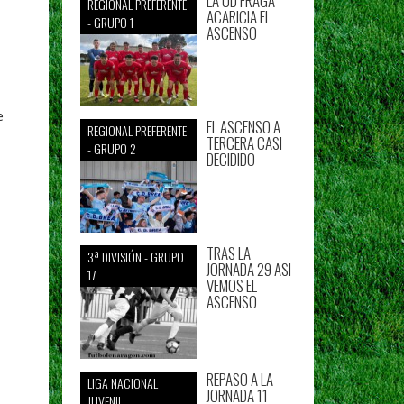
LA UD FRAGA
REGIONAL PREFERENTE
ACARICIA EL
- GRUPO 1
ASCENSO
e
EL ASCENSO A
REGIONAL PREFERENTE
TERCERA CASI
- GRUPO 2
DECIDIDO
TRAS LA
3ª DIVISIÓN - GRUPO
JORNADA 29 ASI
17
VEMOS EL
ASCENSO
REPASO A LA
LIGA NACIONAL
JORNADA 11
JUVENIL