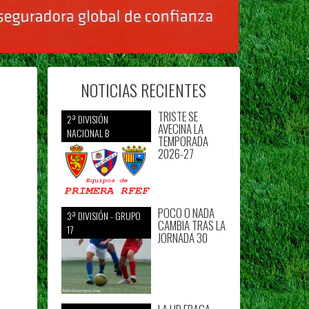
NOTICIAS RECIENTES
TRISTE SE
2ª DIVISIÓN
AVECINA LA
NACIONAL B
TEMPORADA
2026-27
POCO O NADA
3ª DIVISIÓN - GRUPO
CAMBIA TRAS LA
17
JORNADA 30