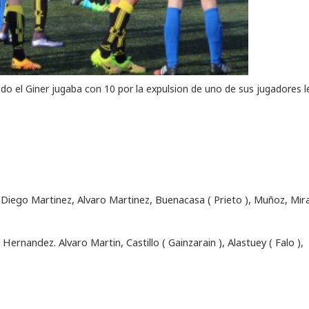
o el Giner jugaba con 10 por la expulsion de uno de sus jugadores l
e, Diego Martinez, Alvaro Martinez, Buenacasa ( Prieto ), Muñoz, Mir
rnandez. Alvaro Martin, Castillo ( Gainzarain ), Alastuey ( Falo ),