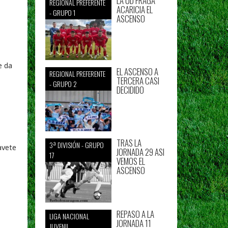
LA UD FRAGA
REGIONAL PREFERENTE
ACARICIA EL
- GRUPO 1
ASCENSO
e da
EL ASCENSO A
REGIONAL PREFERENTE
TERCERA CASI
- GRUPO 2
DECIDIDO
TRAS LA
3ª DIVISIÓN - GRUPO
avete
JORNADA 29 ASI
17
VEMOS EL
ASCENSO
REPASO A LA
LIGA NACIONAL
JORNADA 11
JUVENIL