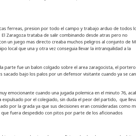
cas ferreas, presion por todo el campo y trabajo arduo de todos l
. El Zaragoza trataba de salir combinando desde atras pero no
con un juego mas directo creaba muchos peligros al conjunto de Mi
o local que una y otra vez conseguia llevar la intranquilidad a la
a parte fue un balon colgado sobre el area zaragocista, el portero
 es sacado bajo los palos por un defensor visitante cuando ya se ca
o muy emocionante cuando una jugada polemica en el minuto 76, ac
a expulsado por el colegiado, sin duda el peor del partido, que lle
ado por la grada ya que sus decisiones eran consideradas como m
cio que fuera despedido con pitos por parte de los aficionados