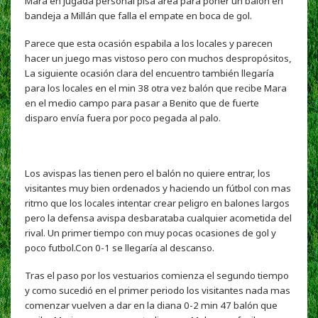
Mara en jugada personal pisa área para poner un balón en
bandeja a Millán que falla el empate en boca de gol.
Parece que esta ocasión espabila a los locales y parecen
hacer un juego mas vistoso pero con muchos despropósitos,
La siguiente ocasión clara del encuentro también llegaría
para los locales en el min 38 otra vez balón que recibe Mara
en el medio campo para pasar a Benito que de fuerte
disparo envía fuera por poco pegada al palo.
Los avispas las tienen pero el balón no quiere entrar, los
visitantes muy bien ordenados y haciendo un fútbol con mas
ritmo que los locales intentar crear peligro en balones largos
pero la defensa avispa desbarataba cualquier acometida del
rival. Un primer tiempo con muy pocas ocasiones de gol y
poco futbol.Con 0-1 se llegaría al descanso.
Tras el paso por los vestuarios comienza el segundo tiempo
y como sucedió en el primer periodo los visitantes nada mas
comenzar vuelven a dar en la diana 0-2 min 47 balón que